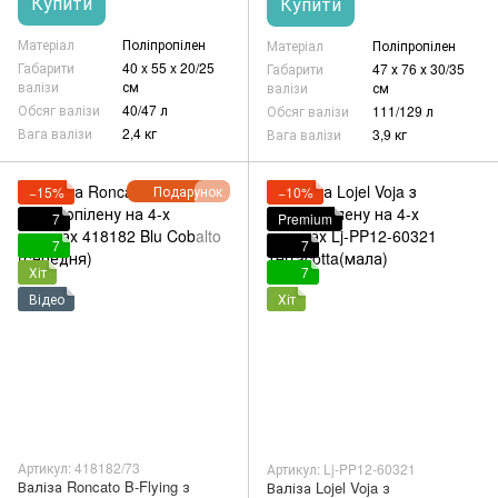
Купити
Купити
Матеріал
Поліпропілен
Матеріал
Поліпропілен
Габарити
40 x 55 x 20/25
Габарити
47 х 76 х 30/35
валізи
см
валізи
см
Обсяг валізи
40/47 л
Обсяг валізи
111/129 л
Вага валізи
2,4 кг
Вага валізи
3,9 кг
Подарунок
−15%
−10%
7
Premium
7
7
Хіт
7
Відео
Хіт
Артикул: 418182/73
Артикул: Lj-PP12-60321
Валіза Roncato B-Flying з
Валіза Lojel Voja з