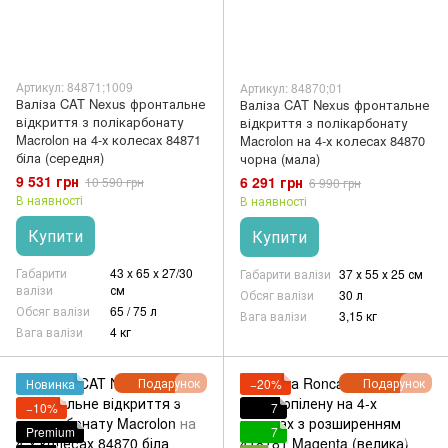
Артикул: 84871;1009
Артикул: 84870;01
Валіза CAT Nexus фронтальне
Валіза CAT Nexus фронтальне
відкриття з полікарбонату
відкриття з полікарбонату
Macrolon на 4-х колесах 84871
Macrolon на 4-х колесах 84870
біла (середня)
чорна (мала)
9 531 грн
6 291 грн
10 590 грн
6 990 грн
В наявності
В наявності
Купити
Купити
Габарити
43 x 65 x 27/30
Габарити валізи
37 х 55 х 25 см
валізи
см
Обсяг валізи
30 л
Обсяг валізи
65 / 75 л
Вага валізи
3,15 кг
Вага валізи
4 кг
Подарунок
Подарунок
Новинка
−20%
−10%
7
Premium
7