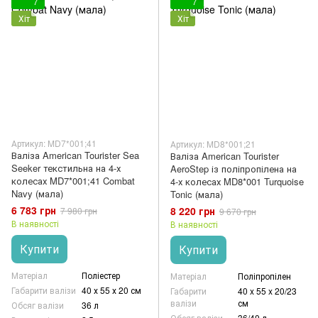
7
7
Хіт
Хіт
Артикул: MD7*001;41
Артикул: MD8*001;21
Валіза American Tourister Sea
Валіза American Tourister
Seeker текстильна на 4-х
AeroStep із поліпропілена на
колесах MD7*001;41 Combat
4-х колесах MD8*001 Turquoise
Navy (мала)
Tonic (мала)
6 783 грн
8 220 грн
7 980 грн
9 670 грн
В наявності
В наявності
Купити
Купити
Матеріал
Поліестер
Матеріал
Поліпропілен
Габарити валізи
40 х 55 х 20 см
Габарити
40 x 55 x 20/23
валізи
см
Обсяг валізи
36 л
Обсяг валізи
36/40 л