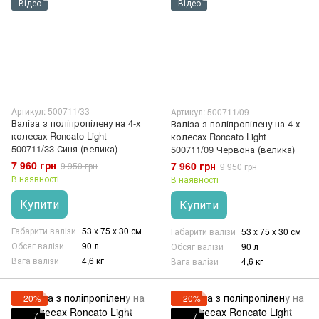
Відео
Відео
Артикул: 500711/33
Артикул: 500711/09
Валіза з поліпропілену на 4-х
Валіза з поліпропілену на 4-х
колесах Roncato Light
колесах Roncato Light
500711/33 Синя (велика)
500711/09 Червона (велика)
7 960 грн
7 960 грн
9 950 грн
9 950 грн
В наявності
В наявності
Купити
Купити
Габарити валізи
53 x 75 x 30 см
Габарити валізи
53 x 75 x 30 см
Обсяг валізи
90 л
Обсяг валізи
90 л
Вага валізи
4,6 кг
Вага валізи
4,6 кг
−20%
−20%
7
7