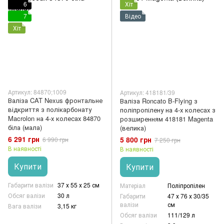
6
Хіт
7
Відео
Хіт
Артикул: 84870;1009
Артикул: 418181/39
Валіза CAT Nexus фронтальне
Валіза Roncato B-Flying з
відкриття з полікарбонату
поліпропілену на 4-х колесах з
Macrolon на 4-х колесах 84870
розширенням 418181 Magenta
біла (мала)
(велика)
6 291 грн
5 800 грн
6 990 грн
7 250 грн
В наявності
В наявності
Купити
Купити
Габарити валізи
37 х 55 х 25 см
Матеріал
Поліпропілен
Обсяг валізи
30 л
Габарити
47 х 76 х 30/35
валізи
см
Вага валізи
3,15 кг
Обсяг валізи
111/129 л