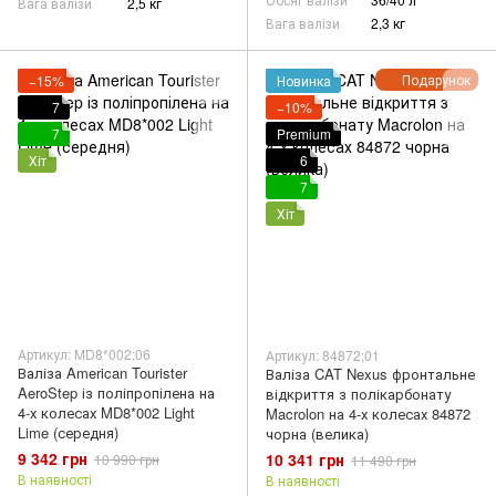
Вага валізи
2,5 кг
Вага валізи
2,3 кг
Подарунок
−15%
Новинка
7
−10%
7
Premium
Хіт
6
7
Хіт
Артикул: MD8*002;06
Артикул: 84872;01
Валіза American Tourister
Валіза CAT Nexus фронтальне
AeroStep із поліпропілена на
відкриття з полікарбонату
4-х колесах MD8*002 Light
Macrolon на 4-х колесах 84872
Lime (середня)
чорна (велика)
9 342 грн
10 341 грн
10 990 грн
11 490 грн
В наявності
В наявності