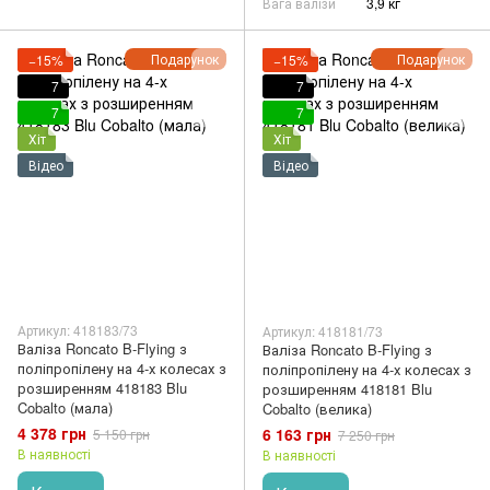
Вага валізи
3,9 кг
Подарунок
Подарунок
−15%
−15%
7
7
7
7
Хіт
Хіт
Відео
Відео
Артикул: 418183/73
Артикул: 418181/73
Валіза Roncato B-Flying з
Валіза Roncato B-Flying з
поліпропілену на 4-х колесах з
поліпропілену на 4-х колесах з
розширенням 418183 Blu
розширенням 418181 Blu
Cobalto (мала)
Cobalto (велика)
4 378 грн
6 163 грн
5 150 грн
7 250 грн
В наявності
В наявності