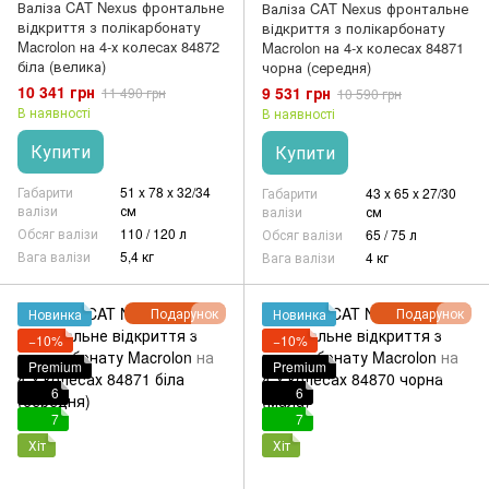
Валіза CAT Nexus фронтальне
Валіза CAT Nexus фронтальне
відкриття з полікарбонату
відкриття з полікарбонату
Macrolon на 4-х колесах 84872
Macrolon на 4-х колесах 84871
біла (велика)
чорна (середня)
10 341 грн
9 531 грн
11 490 грн
10 590 грн
В наявності
В наявності
Купити
Купити
Габарити
51 x 78 x 32/34
Габарити
43 x 65 x 27/30
валізи
см
валізи
см
Обсяг валізи
110 / 120 л
Обсяг валізи
65 / 75 л
Вага валізи
5,4 кг
Вага валізи
4 кг
Подарунок
Подарунок
Новинка
Новинка
−10%
−10%
Premium
Premium
6
6
7
7
Хіт
Хіт