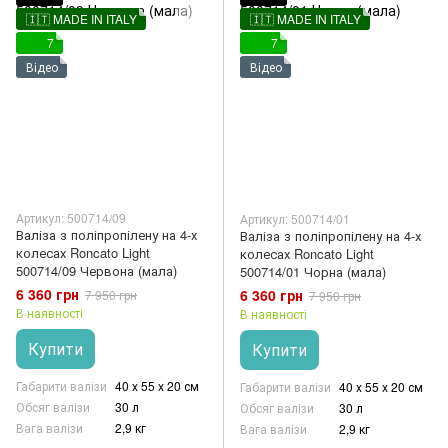
🇮🇹 MADE IN ITALY
🇮🇹 MADE IN ITALY
7
7
Відео
Відео
Артикул: 500714/09
Артикул: 500714/01
Валіза з поліпропілену на 4-х
Валіза з поліпропілену на 4-х
колесах Roncato Light
колесах Roncato Light
500714/09 Червона (мала)
500714/01 Чорна (мала)
6 360 грн
6 360 грн
7 950 грн
7 950 грн
В наявності
В наявності
Купити
Купити
Габарити валізи
40 x 55 x 20 см
Габарити валізи
40 x 55 x 20 см
Обсяг валізи
30 л
Обсяг валізи
30 л
Вага валізи
2,9 кг
Вага валізи
2,9 кг