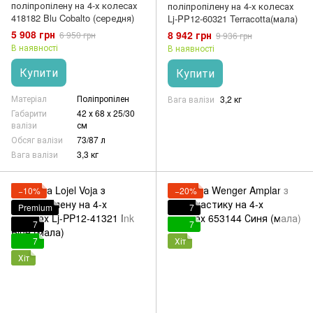
поліпропілену на 4-х колесах
поліпропілену на 4-х колесах
418182 Blu Cobalto (середня)
Lj-PP12-60321 Terracotta(мала)
5 908 грн
8 942 грн
6 950 грн
9 936 грн
В наявності
В наявності
Купити
Купити
Матеріал
Поліпропілен
Вага валізи
3,2 кг
Габарити
42 х 68 х 25/30
валізи
см
Обсяг валізи
73/87 л
Вага валізи
3,3 кг
−10%
−20%
Premium
7
7
7
7
Хіт
Хіт