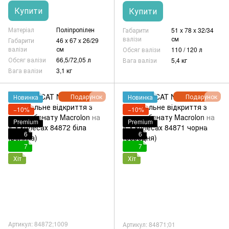
Купити
Купити
Матеріал
Поліпропілен
Габарити
51 x 78 x 32/34
валізи
см
Габарити
46 x 67 x 26/29
валізи
см
Обсяг валізи
110 / 120 л
Обсяг валізи
66,5/72,05 л
Вага валізи
5,4 кг
Вага валізи
3,1 кг
Подарунок
Подарунок
Новинка
Новинка
−10%
−10%
Premium
Premium
6
6
7
7
Хіт
Хіт
Артикул: 84872;1009
Артикул: 84871;01