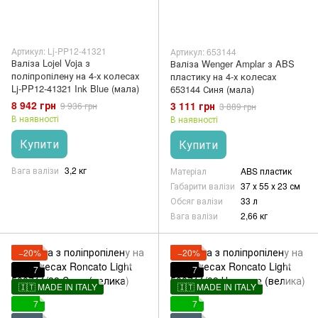
Артикул: Lj-PP12-41321
Артикул: 653144
Валіза Lojel Voja з
Валіза Wenger Amplar з ABS
поліпропілену на 4-х колесах
пластику на 4-х колесах
Lj-PP12-41321 Ink Blue (мала)
653144 Синя (мала)
8 942 грн
3 111 грн
9 936 грн
3 889 грн
В наявності
В наявності
Купити
Купити
Вага валізи
3,2 кг
Матеріал
ABS пластик
Габарити валізи
37 х 55 х 23 см
Обсяг валізи
33 л
Вага валізи
2,66 кг
−20%
−20%
7
7
🇮🇹 MADE IN ITALY
🇮🇹 MADE IN ITALY
7
7