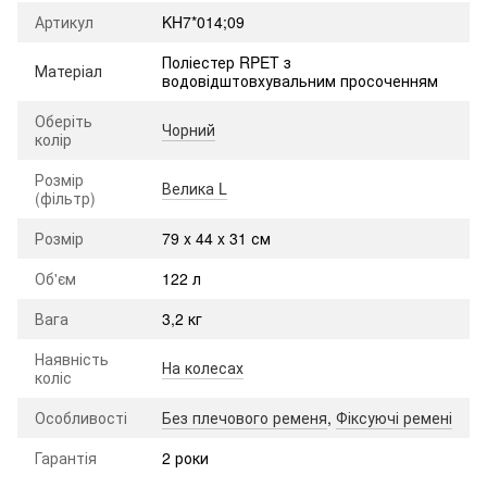
Артикул
KH7*014;09
Поліестер RPET з
Матеріал
водовідштовхувальним просоченням
Оберіть
Чорний
колір
Розмір
Велика L
(фільтр)
Розмір
79 x 44 x 31 см
Об'єм
122 л
Вага
3,2 кг
Наявність
На колесах
коліс
Особливості
Без плечового ременя
,
Фіксуючі ремені
Гарантія
2 роки