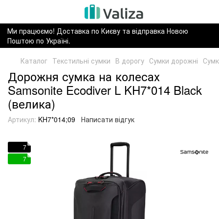
Ми працюємо! Доставка по Києву та відправка Новою
Поштою по Україні.
Каталог
Текстильні сумки
В дорогу
Сумки дорожні
Сумк
Дорожня сумка на колесах
Samsonite Ecodiver L KH7*014 Black
(велика)
Артикул:
KH7*014;09
Написати відгук
7
7