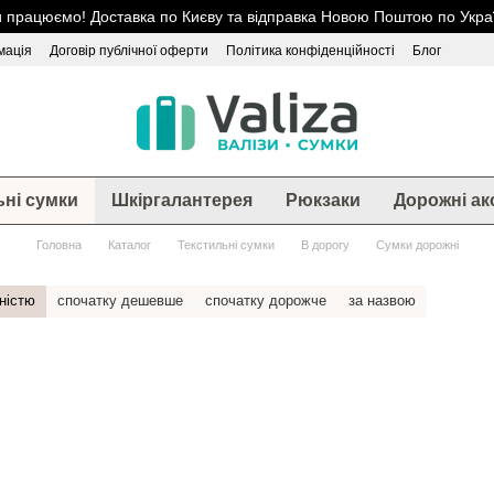
 працюємо! Доставка по Києву та відправка Новою Поштою по Украї
мація
Договір публічної оферти
Політика конфіденційності
Блог
ьні сумки
Шкіргалантерея
Рюкзаки
Дорожні ак
Головна
Каталог
Текстильні сумки
В дорогу
Сумки дорожні
ністю
спочатку дешевше
спочатку дорожче
за назвою