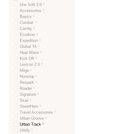
Uno Soft 3.0
0
Accessories
0
Basics
0
Combat
0
Comby
0
Ecodiver
0
Expedition
0
Global TA
0
Heat Wave
0
Kick Off
0
Lexicon 2.0
0
Miigo
0
Nonstop
0
Respark
0
Roader
0
Signature
0
Skaii
0
StreetHero
0
Travel Accessories
0
Urban Groove
0
Urban Track
3
Urbify
0