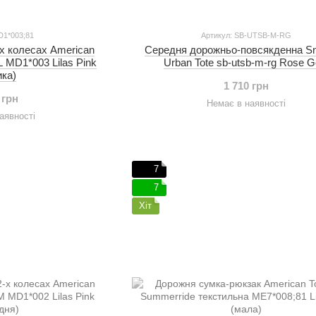
D1*003;81
Артикул: SB-UTSB-M-RG
х колесах American
Середня дорожньо-повсякденна Sn
 L MD1*003 Lilas Pink
Urban Tote sb-utsb-m-rg Rose G
ика)
1 710 грн
 грн
Немає в наявності
аявності
7
7
Хіт