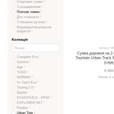
Спортивні сумки
0
З розширенням
0
Плечові лямки
1
Для планшета
0
З боковою ручкою
0
Водовідштовхувальне
покриття
0
Колекція
Артикул: M
Сумка дорожня на 2-
Compatto Eco
0
Tourister Urban Track
Gommo
0
(сере
Ago
0
8 060
TUGO
0
Немає в н
NORWAY
0
Vx Sport Evo
0
Touring 2.0
0
Daylite
0
ESSENTIALS - XPAK
0
EXPLORER NXT
0
Paralux
0
Urban Tote
1