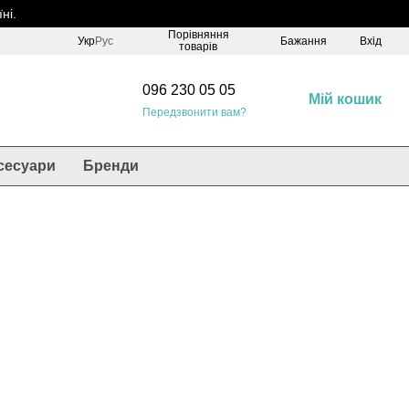
ні.
Порівняння
Укр
Рус
Бажання
Вхід
товарів
096 230 05 05
Мій кошик
Передзвонити вам?
сесуари
Бренди