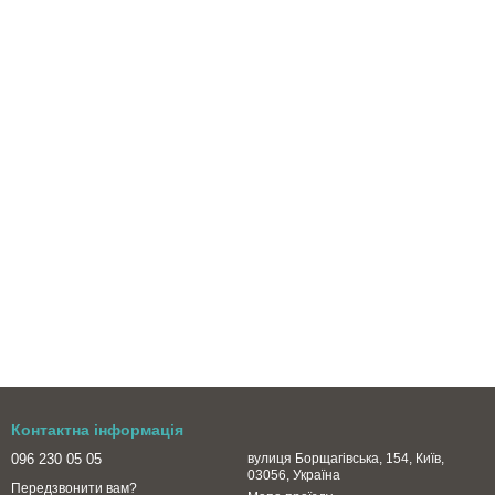
Контактна інформація
096 230 05 05
вулиця Борщагівська, 154, Київ,
03056, Україна
Передзвонити вам?