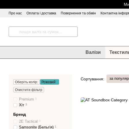
Перейти до основного контенту
Ми
Про нас
Оплата і доставка
Повернення та обмін
Контактна інфор
Відгуки про магазин
Валізи
Текстил
за популяр
Сортування:
Оберіть колір:
Рожевий
Очистити фільтр
Premium
0
Хіт
3
Бренд
2Е Tactical
0
Samsonite (Бельгія)
1