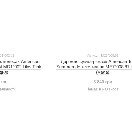
D1*002;81
Артикул: ME7*008;81
х колесах American
Дорожня сумка-рюкзак American Tou
 M MD1*002 Lilas Pink
Summerride текстильна ME7*008;81 Li
дня)
(мала)
 грн
3 840 грн
аявності
Немає в наявності