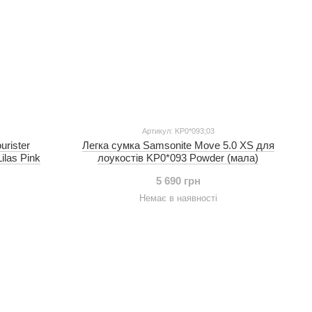
Артикул: KP0*093;03
rister
Легка сумка Samsonite Move 5.0 XS для
las Pink
лоукостів KP0*093 Powder (мала)
5 690 грн
Немає в наявності