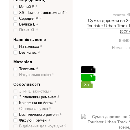
Малий S
1
XS - low cost авіакомпанії
2
Артикул: M
Середня M
2
Сумка дорожня на 2-
Велика L
1
Tourister Urban Track
Гігант XL
0
(вел
Наявність коліс
8 640
На колесах
3
Немає в н
Без колес
3
Матеріал
Текстиль
6
7
Натуральна шкіра
0
7
Особливості
Хіт
З RFID захистом
0
З плечовим ременем
2
Кріплення на багаж
3
Складана сумка
0
Без плечового ременя
4
Фіксуючі ремені
4
Відділення для ноутбука
0