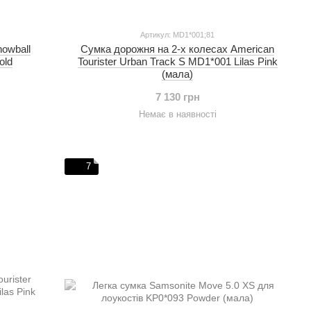
Артикул: MD1*001;81
owball
Сумка дорожня на 2-х колесах American
old
Tourister Urban Track S MD1*001 Lilas Pink
(мала)
7 130 грн
Немає в наявності
7