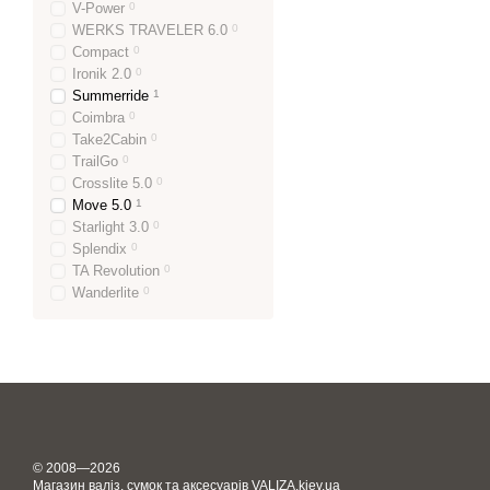
V-Power
0
WERKS TRAVELER 6.0
0
Compact
0
Ironik 2.0
0
Summerride
1
Coimbra
0
Take2Cabin
0
TrailGo
0
Crosslite 5.0
0
Move 5.0
1
Starlight 3.0
0
Splendix
0
TA Revolution
0
Wanderlite
0
© 2008—2026
Магазин валіз, сумок та аксесуарів VALIZA.kiev.ua