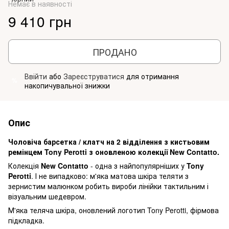
Немає в наявності
9 410 грн
ПРОДАНО
Ввійти
або
Зареєструватися
для отримання
%
накопичувальної знижки
Опис
Чоловіча барсетка / клатч на 2 відділення з кистьовим
ремінцем Tony Perotti з оновленою колекції New Contatto.
Колекція
New Contatto
- одна з найпопулярніших у
Tony
Perotti
. І не випадково: м'яка матова шкіра теляти з
зернистим малюнком робить вироби лінійки тактильним і
візуальним шедевром.
М'яка теляча шкіра, оновлений логотип Tony Perotti, фірмова
підкладка.