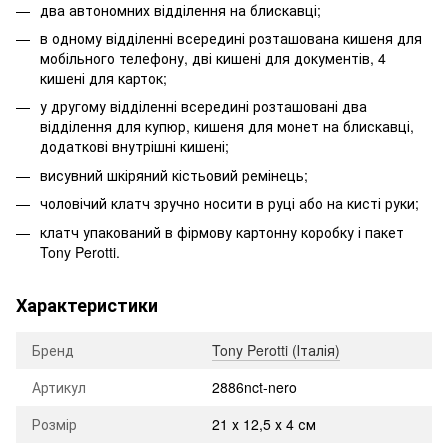
два автономних відділення на блискавці;
в одному відділенні всередині розташована кишеня для
мобільного телефону, дві кишені для документів, 4
кишені для карток;
у другому відділенні всередині розташовані два
відділення для купюр, кишеня для монет на блискавці,
додаткові внутрішні кишені;
висувний шкіряний кістьовий ремінець;
чоловічий клатч зручно носити в руці або на кисті руки;
клатч упакований в фірмову картонну коробку і пакет
Tony Perotti.
Характеристики
Бренд
Tony Perotti (Італія)
Артикул
2886nct-nero
Розмір
21 х 12,5 х 4 см