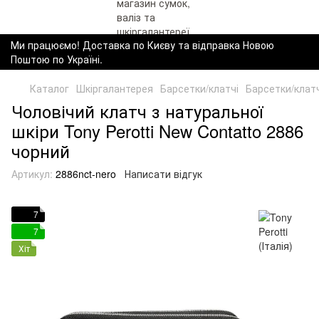
Ми працюємо! Доставка по Києву та відправка Новою
Поштою по Україні.
Каталог
Шкіргалантерея
Барсетки/клатчі
Барсетки/клатчі
Чоловічий клатч з натуральної
шкіри Tony Perotti New Contatto 2886
чорний
Артикул:
2886nct-nero
Написати відгук
7
7
Хіт