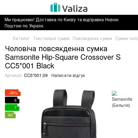
Ми працюємо! Доставка по Києву та відправка Новою
Поштою по Україні.
Каталог
Текстильні сумки
Повсякденні сумки
Сумки чоло
Чоловіча повсякденна сумка
Samsonite Hip-Square Crossover S
CC5*001 Black
Артикул:
CC5*001;09
Написати відгук
−30%
6
7
Хіт