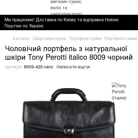
Ми працюємо! Доставка по Києву та відправка Новою
Поштою по Україні.
Каталог
Шкіргалантерея
Портфелі/сумки
Портфелі/сумки T
Чоловічий портфель з натуральної
шкіри Tony Perotti italico 8009 чорний
Артикул:
8009-42it-nero
Написати відгук