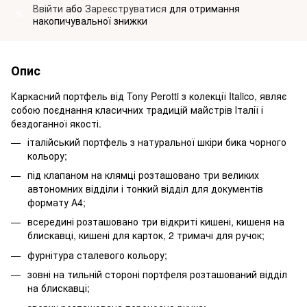
Ввійти
або
Зареєструватися
для отримання
%
накопичувальної знижки
Опис
Каркасний портфель від Tony Perotti з колекції Italico, являє
собою поєднання класичних традицій майстрів Італії і
бездоганної якості.
італійський портфель з натуральної шкіри бика чорного
кольору;
під клапаном на клямці розташовано три великих
автономних відділи і тонкий відділ для документів
формату А4;
всередині розташовано три відкриті кишені, кишеня на
блискавці, кишені для карток, 2 тримачі для ручок;
фурнітура сталевого кольору;
зовні на тильній стороні портфеля розташований відділ
на блискавці;