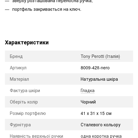
зверху розташована переносна ручка;
портфель закривається на ключ.
Характеристики
Бренд
Tony Perotti (Італія)
Артикул
8009-42it-nero
Матеріал
Натуральна шкіра
Фактура шкіри
Гладка
Оберіть колір
Чорний
Розмір портфелю
41 х 31 х 15 см
Фурнітура
Сталевого кольору
Наявність верхньої ручки
одна коротка ручка