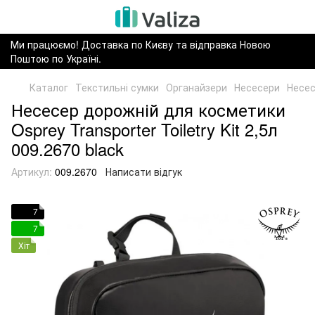
Ми працюємо! Доставка по Києву та відправка Новою
Поштою по Україні.
Каталог
Текстильні сумки
Органайзери
Несесери
Несес
Несесер дорожній для косметики
Osprey Transporter Toiletry Kit 2,5л
009.2670 black
Артикул:
009.2670
Написати відгук
7
7
Хіт