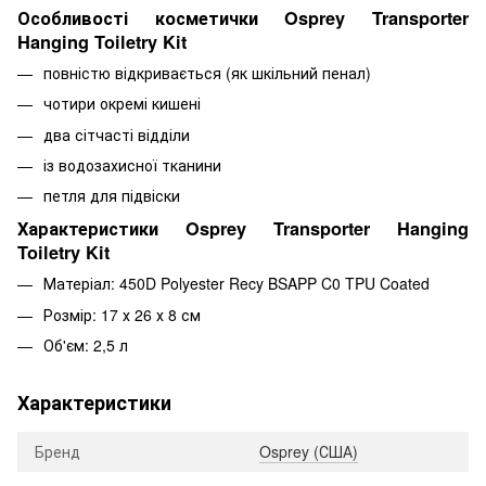
Особливості косметички Osprey Transporter
Hanging Toiletry Kit
повністю відкривається (як шкільний пенал)
чотири окремі кишені
два сітчасті відділи
із водозахисної тканини
петля для підвіски
Характеристики Osprey Transporter Hanging
Toiletry Kit
Матеріал: 450D Polyester Recy BSAPP C0 TPU Coated
Розмір: 17 х 26 х 8 см
Об'єм: 2,5 л
Характеристики
Бренд
Osprey (США)