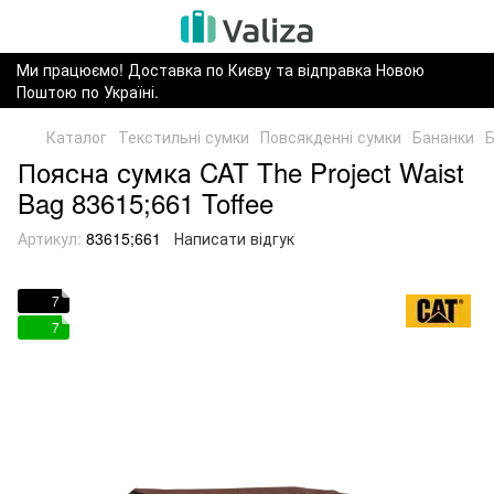
Ми працюємо! Доставка по Києву та відправка Новою
Поштою по Україні.
Каталог
Текстильні сумки
Повсякденні сумки
Бананки
Б
Поясна сумка CAT The Project Waist
Bag 83615;661 Toffee
Артикул:
83615;661
Написати відгук
7
7