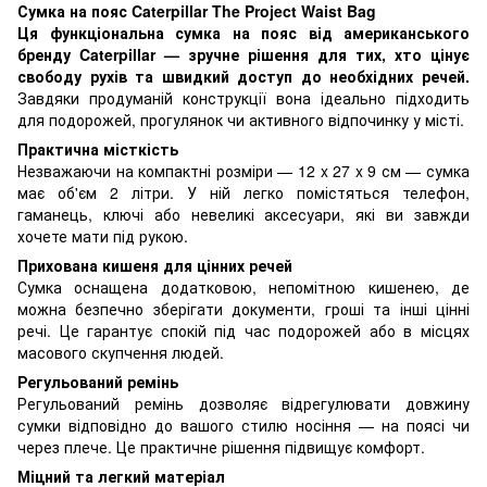
Сумка на пояс Caterpillar The Project Waist Bag
Ця функціональна сумка на пояс від американського
бренду Caterpillar — зручне рішення для тих, хто цінує
свободу рухів та швидкий доступ до необхідних речей.
Завдяки продуманій конструкції вона ідеально підходить
для подорожей, прогулянок чи активного відпочинку у місті.
Практична місткість
Незважаючи на компактні розміри — 12 x 27 x 9 см — сумка
має об'єм 2 літри. У ній легко помістяться телефон,
гаманець, ключі або невеликі аксесуари, які ви завжди
хочете мати під рукою.
Прихована кишеня для цінних речей
Сумка оснащена додатковою, непомітною кишенею, де
можна безпечно зберігати документи, гроші та інші цінні
речі. Це гарантує спокій під час подорожей або в місцях
масового скупчення людей.
Регульований ремінь
Регульований ремінь дозволяє відрегулювати довжину
сумки відповідно до вашого стилю носіння — на поясі чи
через плече. Це практичне рішення підвищує комфорт.
Міцний та легкий матеріал