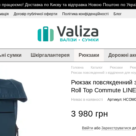
 працюємо! Доставка по Києву та відправка Новою Поштою по Украї
мація
Договір публічної оферти
Політика конфіденційності
Блог
ьні сумки
Шкіргалантерея
Рюкзаки
Дорожні ак
Головна
Каталог
Рюкзаки
Рюк
Рюкзак повсякденний з відділення для но
Рюкзак повсякденний з
Roll Top Commute LINE
Немає в наявності
Артикул: HCOM0
3 980 грн
Ввійти
або
Зареєструватися
дл
%