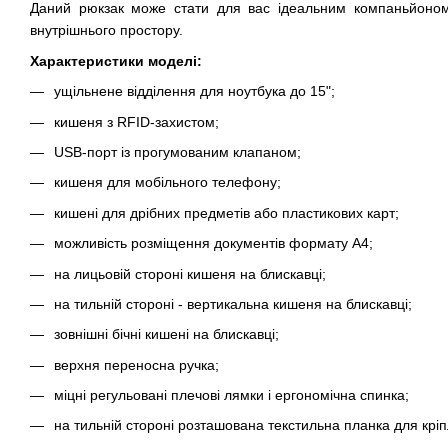
Даний рюкзак може стати для вас ідеальним компаньйоном у
внутрішнього простору.
Характеристики моделі:
ущільнене відділення для ноутбука до 15";
кишеня з RFID-захистом;
USB-порт із прогумованим клапаном;
кишеня для мобільного телефону;
кишені для дрібних предметів або пластикових карт;
можливість розміщення документів формату А4;
на лицьовій стороні кишеня на блискавці;
на тильній стороні - вертикальна кишеня на блискавці;
зовнішні бічні кишені на блискавці;
верхня переносна ручка;
міцні регульовані плечові лямки і ергономічна спинка;
на тильній стороні розташована текстильна планка для кріп