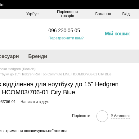
ні.
Порівняння
Укр
Рус
Бажання
Вхід
товарів
096 230 05 05
Мій кошик
Передзвонити вам?
сесуари
Бренди
заки Hedgren (Бельгія)
утбуку до 15" Hedgren Roll Top Commute LINE HCOM03/706-01 City Blue
 відділення для ноутбуку до 15" Hedgren
 HCOM03/706-01 City Blue
3/706-01
Написати відгук
Порівняти
В бажання
я отримання накопичувальної знижки