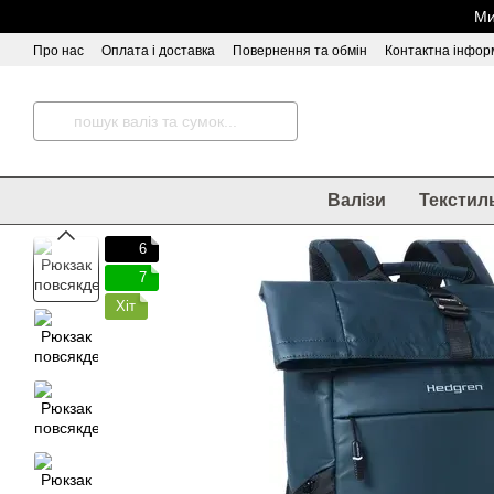
Перейти до основного контенту
Ми
Про нас
Оплата і доставка
Повернення та обмін
Контактна інфор
Відгуки про магазин
Валізи
Текстил
6
7
Хіт