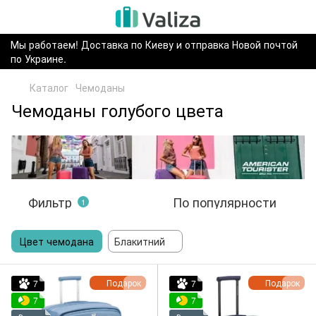
Мы работаем! Доставка по Киеву и отправка Новой почтой
по Украине.
Каталог
Чемоданы
Чемоданы голубого цвета
Фильтр
По популярности
1
Цвет чемодана
Блакитний
Подарок
Подарок
7
7
7
7