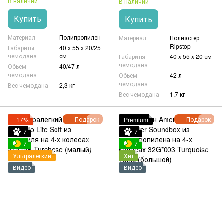
В наличии
В наличии
Купить
Купить
Материал
Полипропилен
Материал
Полиэстер
Ripstop
Габариты
40 x 55 x 20/25
чемодана
см
Габариты
40 х 55 x 20 см
чемодана
Обьем
40/47 л
чемодана
Обьем
42 л
чемодана
Вес чемодана
2,3 кг
Вес чемодана
1,7 кг
Подарок
Подарок
−17%
Premium
7
7
7
7
Ультралёгкий
Хит
Видео
Видео