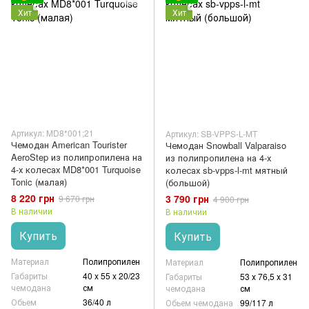
Хит
Хит
Артикул: MD8*001;21
Артикул: SB-VPPS-L-MT
Чемодан American Tourister
Чемодан Snowball Valparaiso
AeroStep из полипропилена на
из полипропилена на 4-х
4-х колесах MD8*001 Turquoise
колесах sb-vpps-l-mt мятный
Tonic (малая)
(большой)
8 220 грн
3 790 грн
9 670 грн
4 900 грн
В наличии
В наличии
Купить
Купить
Материал
Полипропилен
Материал
Полипропилен
Габариты
40 x 55 x 20/23
Габариты
53 х 76,5 х 31
чемодана
см
чемодана
см
Обьем
36/40 л
Обьем чемодана
99/117 л