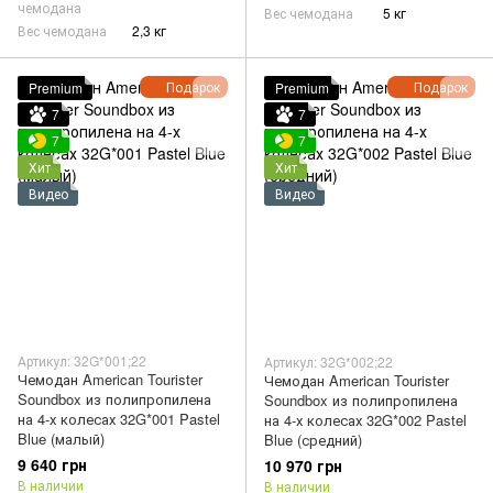
чемодана
Вес чемодана
5 кг
Вес чемодана
2,3 кг
Подарок
Подарок
Premium
Premium
7
7
7
7
Хит
Хит
Видео
Видео
Артикул: 32G*001;22
Артикул: 32G*002;22
Чемодан American Tourister
Чемодан American Tourister
Soundbox из полипропилена
Soundbox из полипропилена
на 4-х колесах 32G*001 Pastel
на 4-х колесах 32G*002 Pastel
Blue (малый)
Blue (средний)
9 640 грн
10 970 грн
В наличии
В наличии