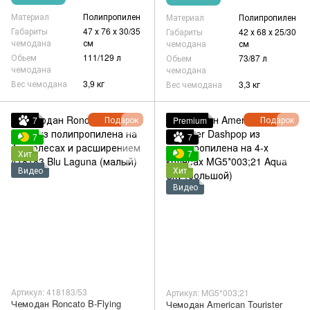
Материал
Полипропилен
Материал
Полипропилен
Габариты
47 х 76 х 30/35
Габариты
42 х 68 х 25/30
чемодана
см
чемодана
см
Обьем
111/129 л
Обьем
73/87 л
чемодана
чемодана
Вес чемодана
3,9 кг
Вес чемодана
3,3 кг
Подарок
Подарок
7
Premium
7
7
Хит
7
Видео
Хит
Видео
Артикул: 418183/53
Артикул: MG5*003;21
Чемодан Roncato B-Flying
Чемодан American Tourister