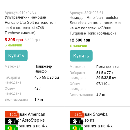
Артикул: 414746/68
Артикул: 32G*003;61
Ультралёгкий чемодан
Чемодан American Tourister
Roncato Lite Soft из текстиля
Soundbox из полипропилена
на 4-х колесах 414746
на 4-х колесах 32G*003
Turchese (малый)
Turquoise Tonic (большой)
5 395 грн
12 500 грн
6 500 грн
В наличии
В наличии
Купить
Купить
Материал
Полиэстер
Материал
Полипропилен
Ripstop
Габариты
51,5 x 77 x
Габариты
40 x 55 x 20 см
чемодана
29,5/32,5 см
чемодана
Обьем
97/110 л
Обьем
42 л
чемодана
чемодана
Вес чемодана
4,2 кг
Вес чемодана
1,7 кг
−15%
−23%
7
7
7
7