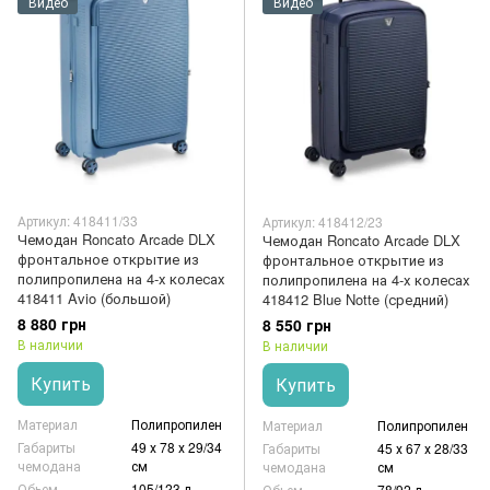
Видео
Видео
Артикул: 418411/33
Артикул: 418412/23
Чемодан Roncato Arcade DLX
Чемодан Roncato Arcade DLX
фронтальное открытие из
фронтальное открытие из
полипропилена на 4-х колесах
полипропилена на 4-х колесах
418411 Avio (большой)
418412 Blue Notte (средний)
8 880 грн
8 550 грн
В наличии
В наличии
Купить
Купить
Материал
Полипропилен
Материал
Полипропилен
Габариты
49 х 78 х 29/34
Габариты
45 х 67 х 28/33
чемодана
см
чемодана
см
Обьем
105/123 л
Обьем
78/92 л