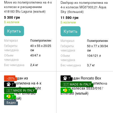
Move из полипропилена на 4-х
Dashpop из полипропилена на
колесах и расширением
4-х колесах MG5*003;21 Aqua
418183 Blu Laguna (малый)
Sky (большой)
5 300 грн
11 590 грн
В наличии
В наличии
Купить
Купить
Материал
Полипропилен
Материал
Полипропилен
Габариты
40 x 55 x 20/25
Габариты
50 x 77 x 30/34
чемодана
см
чемодана
см
Обьем
40/47 л
Обьем
104/121 л
чемодана
чемодана
Вес чемодана
2,4 кг
Вес чемодана
3,7 кг
−20%
7
7
🇮🇹 MADE IN ITALY
🇮🇹 MADE IN ITALY
7
7
Видео