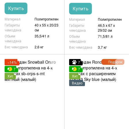
Купить
Купить
Материал
Полипропилен
Материал
Полипропилен
Габариты
40 x 55 x 20/23
Габариты
46,5 х 67 х
чемодана
см
чемодана
29/32 см
Обьем
35,5/41 л
Обьем
71,5/81 л
чемодана
чемодана
Вес чемодана
2,6 кг
Вес чемодана
3,7 кг
Подарок
−14%
7
7
7
Хит
Хит
Видео