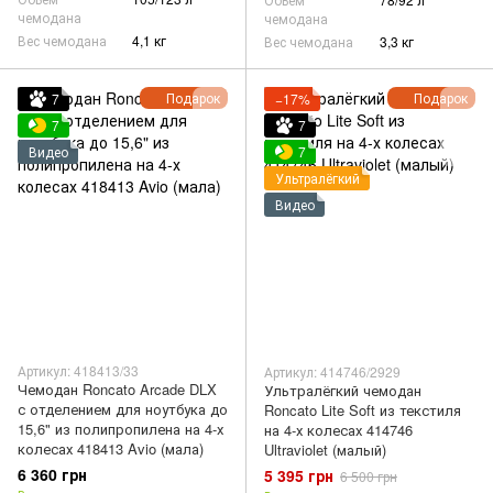
чемодана
чемодана
Вес чемодана
4,1 кг
Вес чемодана
3,3 кг
Подарок
Подарок
7
−17%
7
7
Видео
7
Ультралёгкий
Видео
Артикул: 418413/33
Артикул: 414746/2929
Чемодан Roncato Arcade DLX
Ультралёгкий чемодан
с отделением для ноутбука до
Roncato Lite Soft из текстиля
15,6" из полипропилена на 4-х
на 4-х колесах 414746
колесах 418413 Avio (мала)
Ultraviolet (малый)
6 360 грн
5 395 грн
6 500 грн