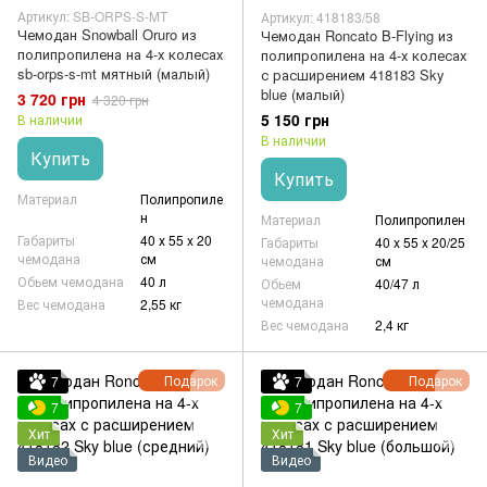
Артикул: SB-ORPS-S-MT
Артикул: 418183/58
Чемодан Snowball Oruro из
Чемодан Roncato B-Flying из
полипропилена на 4-х колесах
полипропилена на 4-х колесах
sb-orps-s-mt мятный (малый)
с расширением 418183 Sky
blue (малый)
3 720 грн
4 320 грн
5 150 грн
В наличии
В наличии
Купить
Купить
Материал
Полипропиле
н
Материал
Полипропилен
Габариты
40 х 55 x 20
Габариты
40 x 55 x 20/25
чемодана
см
чемодана
см
Обьем чемодана
40 л
Обьем
40/47 л
чемодана
Вес чемодана
2,55 кг
Вес чемодана
2,4 кг
Подарок
Подарок
7
7
7
7
Хит
Хит
Видео
Видео