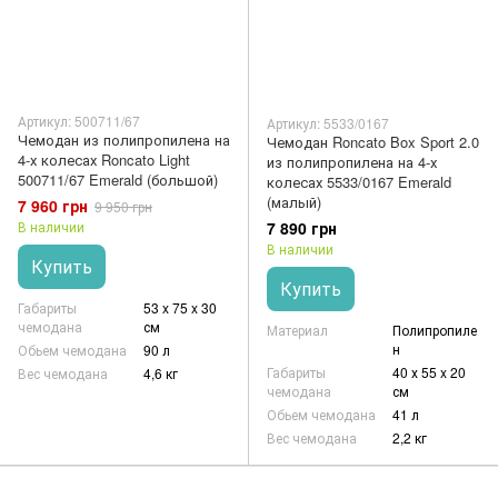
Артикул: 500711/67
Артикул: 5533/0167
Чемодан из полипропилена на
Чемодан Roncato Box Sport 2.0
4-х колесах Roncato Light
из полипропилена на 4-х
500711/67 Emerald (большой)
колесах 5533/0167 Emerald
(малый)
7 960 грн
9 950 грн
7 890 грн
В наличии
В наличии
Купить
Купить
Габариты
53 x 75 x 30
чемодана
см
Материал
Полипропиле
н
Обьем чемодана
90 л
Габариты
40 х 55 x 20
Вес чемодана
4,6 кг
чемодана
см
Обьем чемодана
41 л
Вес чемодана
2,2 кг