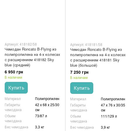
Артикул: 418182/58
Артикул: 418181/58
Чемодан Roncato B-Flying из
Чемодан Roncato B-Flying из
полипропилена на 4-х колесах
полипропилена на 4-х колесах
с расширением 418182 Sky
с расширением 418181 Sky
blue (средний)
blue (большой)
6 950 грн
7 250 грн
В наличии
В наличии
Купить
Купить
Материал
Полипропилен
Материал
Полипропилен
Габариты
42 х 68 х 25/30
Габариты
47 х 76 х 30/35
чемодана
см
чемодана
см
Обьем
73/87 л
Обьем
111/129 л
чемодана
чемодана
Вес чемодана
3,3 кг
Вес чемодана
3,9 кг