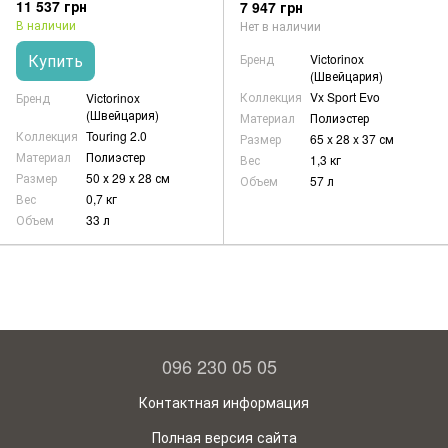
11 537 грн
7 947 грн
В наличии
Нет в наличии
Купить
Бренд
Victorinox
(Швейцария)
Коллекция
Vx Sport Evo
Бренд
Victorinox
(Швейцария)
Материал
Полиэстер
Коллекция
Touring 2.0
Размер
65 x 28 x 37 см
Материал
Полиэстер
Вес
1,3 кг
Размер
50 х 29 х 28 см
Объем
57 л
Вес
0,7 кг
Объем
33 л
096 230 05 05
Контактная информация
Полная версия сайта