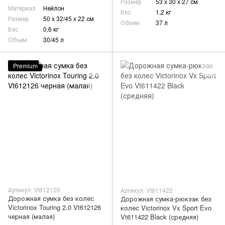
Размер
53 x 30 x 27 см
Материал
Нейлон
Вес
1,2 кг
Размер
50 x 32/45 x 22 см
Объем
37 л
Вес
0,6 кг
Объем
30/45 л
Premium
Артикул: Vt612126
Артикул: Vt611422
Дорожная сумка без колес
Дорожная сумка-рюкзак без
Victorinox Touring 2.0 Vt612126
колес Victorinox Vx Sport Evo
черная (малая)
Vt611422 Black (средняя)