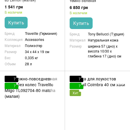
темно-зеленая
1 541 грн
6 850 грн
В наличии
В наличии
Купить
Купить
Бренд
Travelite (Германия)
Бренд
Tony Bellucci (Турция)
Коллекция
Accessories
Материал
Натуральная кожа
Материал
Полиэстер
Размер
ширина 57 (дно) х
висота 10/30 х
Размер
34 x 44 x 19 см
глибина 17 (дно) см
Вес
0,335 кг
Объем
28 л
7
7
7
7
Хит