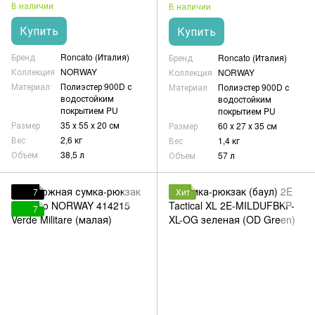
В наличии
В наличии
Купить
Купить
Бренд
Roncato (Италия)
Бренд
Roncato (Италия)
Коллекция
NORWAY
Коллекция
NORWAY
Материал
Полиэстер 900D с
Материал
Полиэстер 900D с
водостойким
водостойким
покрытием PU
покрытием PU
Размер
35 х 55 х 20 см
Размер
60 х 27 х 35 см
Вес
2,6 кг
Вес
1,4 кг
Объем
38,5 л
Объем
57 л
7
Хит
7