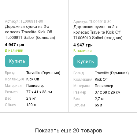
Артикул: TL006911-80
Артикул: TL006910-80
Дорожная сумка на 2-х
Дорожная сумка на 2-х
колесах Travelite Kick Off
колесах Travelite Kick Off
TL006911 Salbei (большая)
TL006910 Salbei (средняя)
4 947 грн
4 947 грн
В наличии
В наличии
Купить
Купить
Бренд
Travelite (Германия)
Бренд
Travelite (Германия)
Коллекция
Kick Off
Коллекция
Kick Off
Материал
Полиэстер
Материал
Полиэстер
Размер
77 x 41 x 38 см
Размер
37 х 68 х 26 см
Вес
2,9 кг
Вес
2,7 кг
Объем
120 л
Объем
65 л
Показать еще 20 товаров