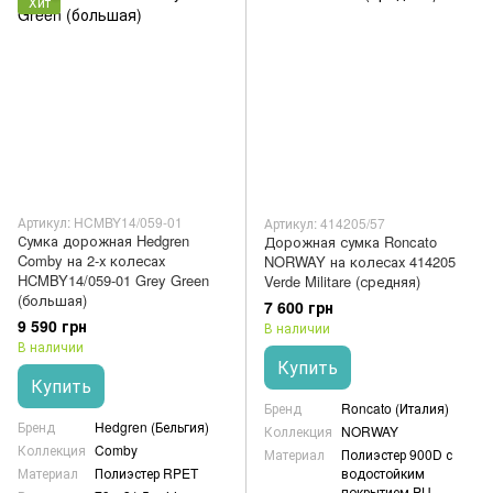
Хит
Артикул: HCMBY14/059-01
Артикул: 414205/57
Сумка дорожная Hedgren
Дорожная сумка Roncato
Comby на 2-х колесах
NORWAY на колесах 414205
HCMBY14/059-01 Grey Green
Verde Militare (средняя)
(большая)
7 600 грн
9 590 грн
В наличии
В наличии
Купить
Купить
Бренд
Roncato (Италия)
Бренд
Hedgren (Бельгия)
Коллекция
NORWAY
Коллекция
Comby
Материал
Полиэстер 900D с
Материал
Полиэстер RPET
водостойким
покрытием PU