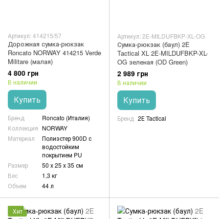
Артикул: 414215/57
Артикул: 2E-MILDUFBKP-XL-OG
Дорожная сумка-рюкзак
Сумка-рюкзак (баул) 2E
Roncato NORWAY 414215 Verde
Tactical XL 2E-MILDUFBKP-XL-
Militare (малая)
OG зеленая (OD Green)
4 800 грн
2 989 грн
В наличии
В наличии
Купить
Купить
Бренд
Roncato (Италия)
Бренд
2Е Tactical
Коллекция
NORWAY
Материал
Полиэстер 900D с
водостойким
покрытием PU
Размер
50 х 25 х 35 см
Вес
1,3 кг
Объем
44 л
Хит