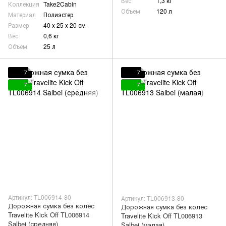
Вес
1,3 кг
Коллекция
Take2Cabin
Объем
120 л
Материал
Полиэстер
Размер
40 x 25 x 20 см
Вес
0,6 кг
Объем
25 л
7
7
7
7
Артикул: TL006914-80
Артикул: TL006913-80
Дорожная сумка без колес
Дорожная сумка без колес
Travelite Kick Off TL006914
Travelite Kick Off TL006913
Salbei (средняя)
Salbei (малая)