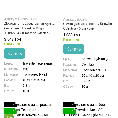
Артикул: TL092704-80
Артикул: sb-xs-kh
Дорожно-повседневная сумка
Сумка для лоукостов Snowball
без колес Travelite Miigo
Coimbra 40 см хаки
TL092704-80 matcha (малая)
1 080 грн
3 548 грн
В наличии
В наличии
Купить
Купить
Бренд
Snowball (Франция)
Бренд
Travelite (Германия)
Коллекция
Coimbra
Коллекция
Miigo
Материал
Полиэстер 900D
Материал
Полиэстер RPET
Размер
25 x 40 x 20 см
Размер
40 x 32 x 15 см
Вес
0,5 кг
Вес
0,8 кг
Объем
30 л
Объем
16 л
7
7
7
7
Хит