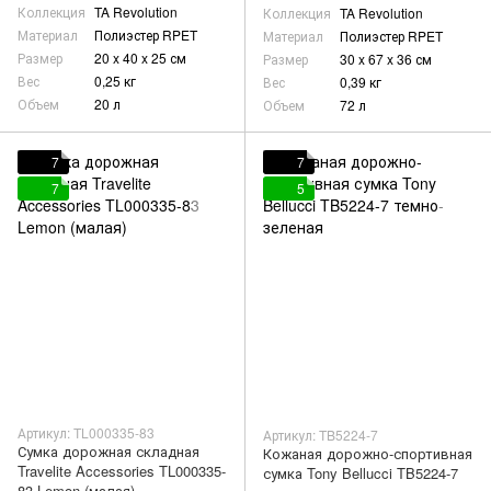
Коллекция
TA Revolution
Коллекция
TA Revolution
Материал
Полиэстер RPET
Материал
Полиэстер RPET
Размер
20 x 40 x 25 см
Размер
30 x 67 x 36 см
Вес
0,25 кг
Вес
0,39 кг
Объем
20 л
Объем
72 л
7
7
7
5
Артикул: TL000335-83
Артикул: TB5224-7
Сумка дорожная складная
Кожаная дорожно-спортивная
Travelite Accessories TL000335-
сумка Tony Bellucci TB5224-7
83 Lemon (малая)