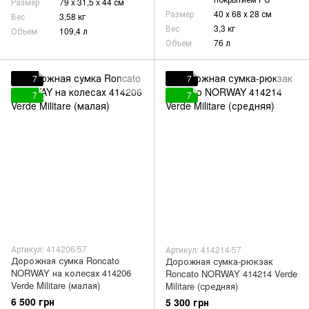
Размер
79 x 31,5 x 44 см
Размер
40 х 68 х 28 см
Вес
3,58 кг
Вес
3,3 кг
Объем
109,4 л
Объем
76 л
7
7
7
7
Артикул: 414206/57
Артикул: 414214/57
Дорожная сумка Roncato
Дорожная сумка-рюкзак
NORWAY на колесах 414206
Roncato NORWAY 414214 Verde
Verde Militare (малая)
Militare (средняя)
6 500 грн
5 300 грн