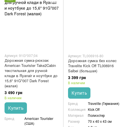
Артикул: 91G*007;04
Артикул: TL006916-80
Дорожная сумка-рюкзак
Дорожная сумка без колес
American Tourister Take2Cabin
Travelite Kick Off TL006916
текстильная для ручной
Salbei (большая)
клади в Ryanair и ноутбуке до
3 399 грн
15,6" 91G*007 Dark Forest
В наличии
(малая)
3 490 грн
Купить
В наличии
Бренд
Travelite (Германия)
Купить
Коллекция
Kick Off
Материал
Полиэстер
Бренд
American Tourister
Размер
70 x 40 x 43 см
(США)