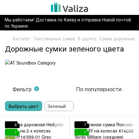
Мы работаем! Доставка по Киеву и отправка Новой почтой
по Украине.
Каталог
Текстильные сумки
В дорогу
Сумки дорожные
Дорожные сумки зеленого цвета
Фильтр
По популярности
1
Выбрать цвет
Зеленый
6
7
7
7