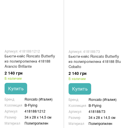
Артикул: 418188/1212
Артикул: 418188/73
Бьюти-кейс Roncato Butterfly
Бьюти-кейс Roncato Butterfly
из полипропилена 418188
из полипропилена 418188 Blu
Arancio Brillante
Cobalto
2 140 грн
2 140 грн
В наличии
В наличии
Купить
Купить
Бренд
Roncato (Италия)
Бренд
Roncato (Италия)
Коллекция
B-Flying
Коллекция
B-Flying
Артикул
418188/1212
Артикул
418188/73
Размер
34 х 28 х 14,5 см
Размер
34 х 28 х 14,5 см
Материал
Полипропилен
Материал
Полипропилен