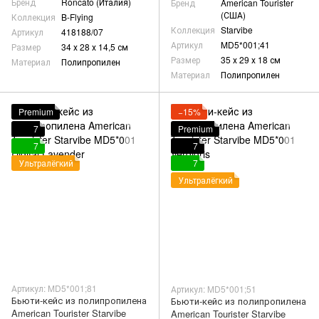
Бренд
Roncato (Италия)
Бренд
American Tourister
(США)
Коллекция
B-Flying
Коллекция
Starvibe
Артикул
418188/07
Артикул
MD5*001;41
Размер
34 х 28 х 14,5 см
Размер
35 х 29 х 18 см
Материал
Полипропилен
Материал
Полипропилен
Premium
−15%
7
Premium
7
7
Ультралёгкий
7
Ультралёгкий
Артикул: MD5*001;81
Артикул: MD5*001;51
Бьюти-кейс из полипропилена
Бьюти-кейс из полипропилена
American Tourister Starvibe
American Tourister Starvibe