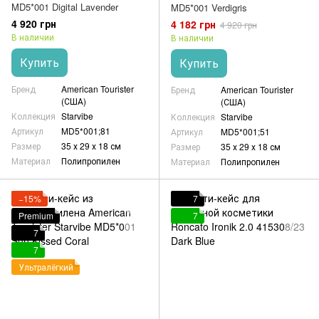
MD5*001 Digital Lavender
MD5*001 Verdigris
4 920 грн
4 182 грн
4 920 грн
В наличии
В наличии
Купить
Купить
Бренд
American Tourister
Бренд
American Tourister
(США)
(США)
Коллекция
Starvibe
Коллекция
Starvibe
Артикул
MD5*001;81
Артикул
MD5*001;51
Размер
35 х 29 х 18 см
Размер
35 х 29 х 18 см
Материал
Полипропилен
Материал
Полипропилен
−15%
7
Premium
7
7
7
Ультралёгкий