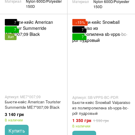
Материал
Nylon 600D/Polyester
Материал
Nylon 600D/Polyester
150D
150D
7
−15%
7
7
Хит
7
Артикул: ME7*007;09
Артикул: SB-VPPS-BC-PDR
Бьюти-кейс American Tourister
Бьюти-кейс Snowball Valparaiso
Summerride ME7*007;09 Black
из полипропилена sb-vpps-bc-
pdr пудровый
3 140 грн
1 350 грн
В наличии
1 590 грн
В наличии
Купить