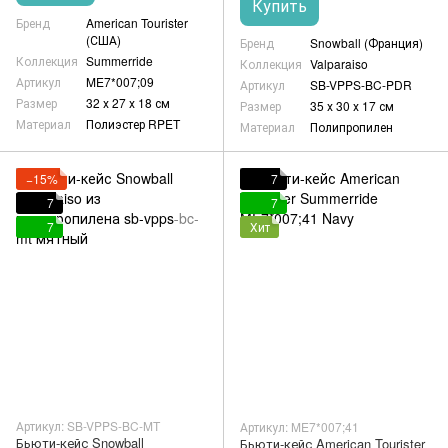
Купить
Бренд
American Tourister
(США)
Бренд
Snowball (Франция)
Коллекция
Summerride
Коллекция
Valparaiso
Артикул
ME7*007;09
Артикул
SB-VPPS-BC-PDR
Размер
32 х 27 х 18 см
Размер
35 х 30 х 17 см
Материал
Полиэстер RPET
Материал
Полипропилен
−15%
7
7
7
7
Хит
Артикул: SB-VPPS-BC-MT
Артикул: ME7*007;41
Бьюти-кейс Snowball
Бьюти-кейс American Tourister