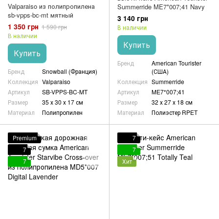
Valparaiso из полипропилена
Summerride ME7*007;41 Navy
sb-vpps-bc-mt мятный
3 140 грн
1 350 грн
1 590 грн
В наличии
В наличии
Купить
Купить
Бренд
American Tourister
Бренд
Snowball (Франция)
(США)
Коллекция
Valparaiso
Коллекция
Summerride
Артикул
SB-VPPS-BC-MT
Артикул
ME7*007;41
Размер
35 х 30 х 17 см
Размер
32 х 27 х 18 см
Материал
Полипропилен
Материал
Полиэстер RPET
Premium
7
7
7
7
Хит