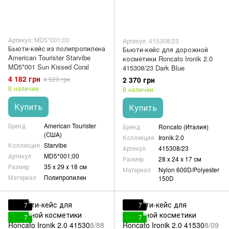
Артикул: MD5*001;00
Артикул: 415308/23
Бьюти-кейс из полипропилена
Бьюти-кейс для дорожной
American Tourister Starvibe
косметики Roncato Ironik 2.0
MD5*001 Sun Kissed Coral
415308/23 Dark Blue
4 182 грн
2 370 грн
4 920 грн
В наличии
В наличии
Купить
Купить
Бренд
American Tourister
Бренд
Roncato (Италия)
(США)
Коллекция
Ironik 2.0
Коллекция
Starvibe
Артикул
415308/23
Артикул
MD5*001;00
Размер
28 х 24 х 17 см
Размер
35 х 29 х 18 см
Материал
Nylon 600D/Polyester
Материал
Полипропилен
150D
7
7
7
7