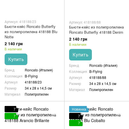
Артикул: 418188/23
Артикул: 418188/88
Бьюти-кейс Roncato Butterfly
Бьюти-кейс из полипропилена
из полипропилена 418188 Blu
Roncato Butterfly 418188 Denim
Notte
2 140 грн
2 140 грн
В наличии
В наличии
Купить
Купить
Бренд
Roncato (Италия)
Бренд
Roncato (Италия)
Коллекция
B-Flying
Коллекция
B-Flying
Артикул
418188/88
Артикул
418188/23
Размер
34 х 28 х 14,5 см
Размер
34 х 28 х 14,5 см
Материал
Полипропилен
Материал
Полипропилен
7
Новинка
7
7
7