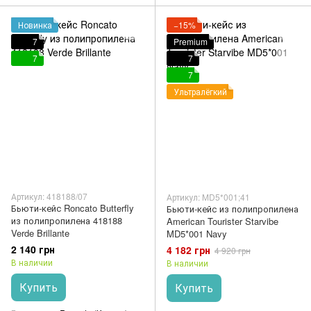
Новинка
−15%
7
Premium
7
7
7
Ультралёгкий
Артикул: 418188/07
Артикул: MD5*001;41
Бьюти-кейс Roncato Butterfly
Бьюти-кейс из полипропилена
из полипропилена 418188
American Tourister Starvibe
Verde Brillante
MD5*001 Navy
2 140 грн
4 182 грн
4 920 грн
В наличии
В наличии
Купить
Купить