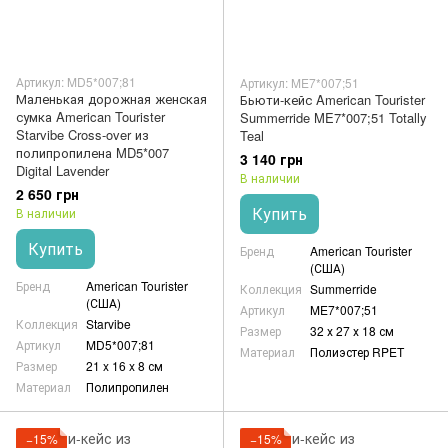
Артикул: MD5*007;81
Артикул: ME7*007;51
Маленькая дорожная женская
Бьюти-кейс American Tourister
сумка American Tourister
Summerride ME7*007;51 Totally
Starvibe Cross-over из
Teal
полипропилена MD5*007
3 140 грн
Digital Lavender
В наличии
2 650 грн
Купить
В наличии
Купить
Бренд
American Tourister
(США)
Бренд
American Tourister
Коллекция
Summerride
(США)
Артикул
ME7*007;51
Коллекция
Starvibe
Размер
32 х 27 х 18 см
Артикул
MD5*007;81
Материал
Полиэстер RPET
Размер
21 x 16 x 8 см
Материал
Полипропилен
−15%
−15%