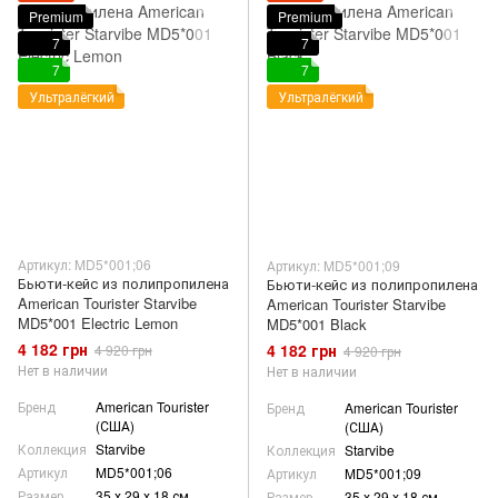
Premium
Premium
7
7
7
7
Ультралёгкий
Ультралёгкий
Артикул: MD5*001;06
Артикул: MD5*001;09
Бьюти-кейс из полипропилена
Бьюти-кейс из полипропилена
American Tourister Starvibe
American Tourister Starvibe
MD5*001 Electric Lemon
MD5*001 Black
4 182 грн
4 182 грн
4 920 грн
4 920 грн
Нет в наличии
Нет в наличии
Бренд
American Tourister
Бренд
American Tourister
(США)
(США)
Коллекция
Starvibe
Коллекция
Starvibe
Артикул
MD5*001;06
Артикул
MD5*001;09
Размер
35 х 29 х 18 см
Размер
35 х 29 х 18 см