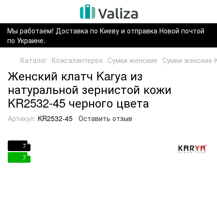
Мы работаем! Доставка по Киеву и отправка Новой почтой
по Украине.
Каталог
Кожгалантерея
Сумки женские
Сумки женские K
Женский клатч Karya из
натуральной зернистой кожи
KR2532-45 черного цвета
Артикул:
KR2532-45
Оставить отзыв
7
7