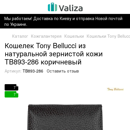
Мы работаем! Доставка по Киеву и отправка Новой почтой
по Украине.
Каталог
Кожгалантерея
Кошельки
Кошельки Tony Bellucc
Кошелек Tony Bellucci из
натуральной зернистой кожи
TB893-286 коричневый
Артикул:
TB893-286
Оставить отзыв
7
7