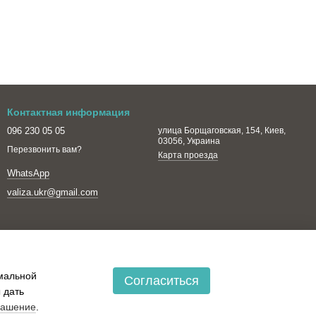
Контактная информация
096 230 05 05
улица Борщаговская, 154, Киев,
03056, Украина
Перезвонить вам?
Карта проезда
WhatsApp
valiza.ukr@gmail.com
имальной
Согласиться
 дать
лашение
.