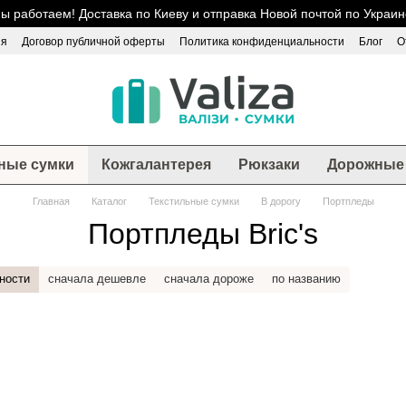
ы работаем! Доставка по Киеву и отправка Новой почтой по Украин
ия
Договор публичной оферты
Политика конфиденциальности
Блог
О
ные сумки
Кожгалантерея
Рюкзаки
Дорожные 
Главная
Каталог
Текстильные сумки
В дорогу
Портпледы
Портпледы Bric's
ности
сначала дешевле
сначала дороже
по названию