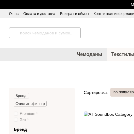
Перейти к основному контенту
М
О нас
Оплата и доставка
Возврат и обмен
Контактная информац
Чемоданы
Текстиль
по популяр
Сортировка:
Бренд:
Очистить фильтр
Premium
0
Хит
0
Бренд