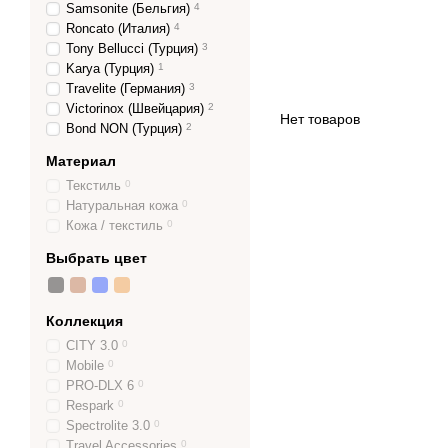
Samsonite (Бельгия)
4
Roncato (Италия)
4
Tony Bellucci (Турция)
3
Karya (Турция)
1
Travelite (Германия)
3
Victorinox (Швейцария)
2
Нет товаров
Bond NON (Турция)
2
Материал
Текстиль
0
Натуральная кожа
0
Кожа / текстиль
0
Выбрать цвет
Коллекция
CITY 3.0
0
Mobile
0
PRO-DLX 6
0
Respark
0
Spectrolite 3.0
0
Travel Accessories
0