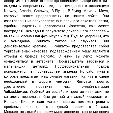
ассортимент именитого бренда новинками. Среди них стоит
выделить современные модели чемоданов в коллекциях
Norway, Arcade, Gateway, B-Flying, B-Flying Move и Move,
которые также представлены на нашем сайте. Они
изготовлены из полипропелена и прочного текстиля, легки,
удобны, надежны и долговечны. Известно, как может
пострадать чемодан в результате длительного перелета –
вмятины, сломанная фурнитура и т.д. Будьте уверенны, что
с чемоданом Ронкато такого не случится. Они
действительно крепкие. «Ронкато» представляет собой
торговый знак качества, подтверждением чему являются
отзывы о бренде Roncato. С ними вы легко можете
ознакомиться в интернете. Производитель заботится о
мельчайших деталях. Профессиональный подход
используется в производстве изделий Roncato, купить
которые предлагает наш онлайн магазин. Купить в Киеве
необходимый в дороге
чемодан Roncato
просто.
Достаточно посетить наш онлайн-магазин
Valiza.kiev.ua
. Удобный интерфейс и простая навигация по
каталогу позволяют быстро найти нужный чемодан от
Roncato. Киев и наш магазин всегда поможет решить
проблемы клиентов с покупкой дорожного багажа.
Множество людей по всему миру доверяют хранение своих