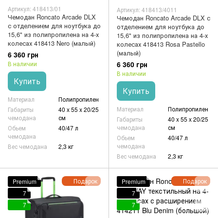
Артикул: 418413/01
Артикул: 418413/4011
Чемодан Roncato Arcade DLX
Чемодан Roncato Arcade DLX с
с отделением для ноутбука до
отделением для ноутбука до
15,6" из полипропилена на 4-х
15,6" из полипропилена на 4-х
колесах 418413 Nero (малый)
колесах 418413 Rosa Pastello
(малый)
6 360 грн
6 360 грн
В наличии
В наличии
Купить
Купить
Материал
Полипропилен
Материал
Полипропилен
Габариты
40 x 55 x 20/25
чемодана
см
Габариты
40 x 55 x 20/25
чемодана
см
Обьем
40/47 л
чемодана
Обьем
40/47 л
чемодана
Вес чемодана
2,3 кг
Вес чемодана
2,3 кг
Подарок
Подарок
Premium
Premium
7
7
7
7