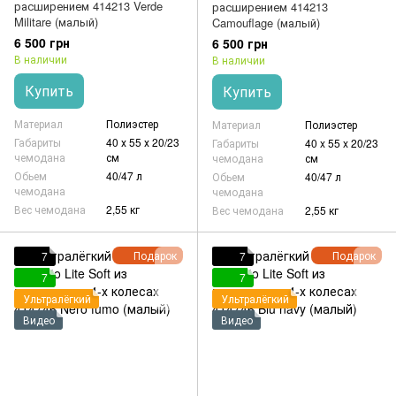
расширением 414213 Verde
расширением 414213
Militare (малый)
Camouflage (малый)
6 500 грн
6 500 грн
В наличии
В наличии
Купить
Купить
Материал
Полиэстер
Материал
Полиэстер
Габариты
40 х 55 х 20/23
Габариты
40 x 55 x 20/23
чемодана
см
чемодана
см
Обьем
40/47 л
Обьем
40/47 л
чемодана
чемодана
Вес чемодана
2,55 кг
Вес чемодана
2,55 кг
Подарок
Подарок
7
7
7
7
Ультралёгкий
Ультралёгкий
Видео
Видео