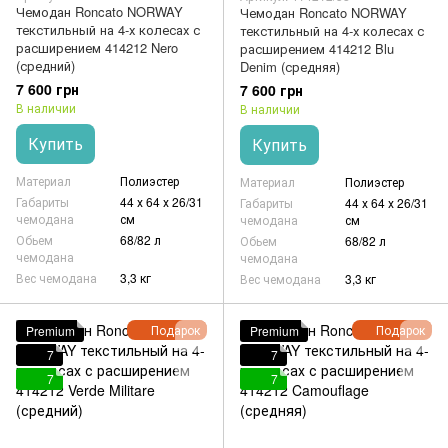
Чемодан Roncato NORWAY
Чемодан Roncato NORWAY
текстильный на 4-х колесах с
текстильный на 4-х колесах с
расширением 414212 Nero
расширением 414212 Blu
(средний)
Denim (средняя)
7 600 грн
7 600 грн
В наличии
В наличии
Купить
Купить
Материал
Полиэстер
Материал
Полиэстер
Габариты
44 х 64 х 26/31
Габариты
44 х 64 х 26/31
чемодана
см
чемодана
см
Обьем
68/82 л
Обьем
68/82 л
чемодана
чемодана
Вес чемодана
3,3 кг
Вес чемодана
3,3 кг
Подарок
Подарок
Premium
Premium
7
7
7
7