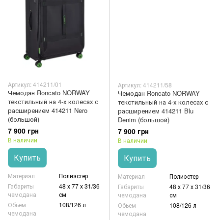
Артикул: 414211/01
Артикул: 414211/58
Чемодан Roncato NORWAY
Чемодан Roncato NORWAY
текстильный на 4-х колесах с
текстильный на 4-х колесах с
расширением 414211 Nero
расширением 414211 Blu
(большой)
Denim (большой)
7 900 грн
7 900 грн
В наличии
В наличии
Купить
Купить
Материал
Полиэстер
Материал
Полиэстер
Габариты
48 х 77 х 31/36
Габариты
48 х 77 х 31/36
чемодана
см
чемодана
см
Обьем
108/126 л
Обьем
108/126 л
чемодана
чемодана