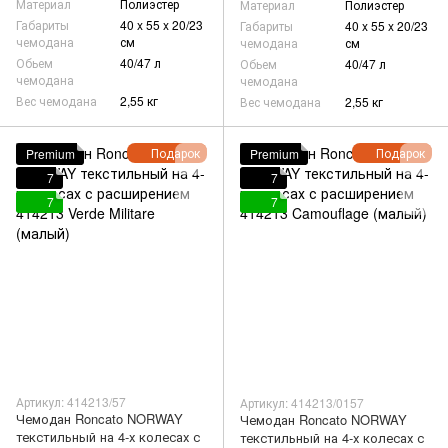
Материал
Полиэстер
Материал
Полиэстер
Габариты
40 x 55 x 20/23
Габариты
40 x 55 x 20/23
чемодана
см
чемодана
см
Обьем
40/47 л
Обьем
40/47 л
чемодана
чемодана
Вес чемодана
2,55 кг
Вес чемодана
2,55 кг
Подарок
Подарок
Premium
Premium
7
7
7
7
Артикул: 414213/57
Артикул: 414213/0157
Чемодан Roncato NORWAY
Чемодан Roncato NORWAY
текстильный на 4-х колесах с
текстильный на 4-х колесах с