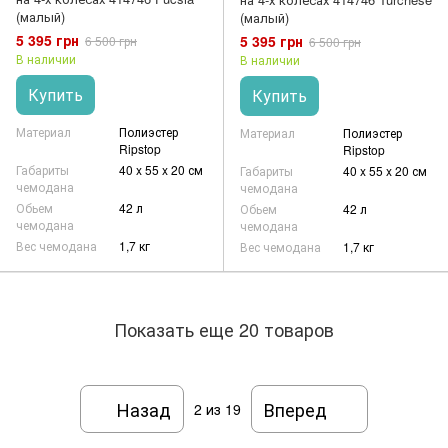
(малый)
(малый)
5 395 грн
5 395 грн
6 500 грн
6 500 грн
В наличии
В наличии
Купить
Купить
Материал
Полиэстер
Материал
Полиэстер
Ripstop
Ripstop
Габариты
40 x 55 x 20 см
Габариты
40 x 55 x 20 см
чемодана
чемодана
Обьем
42 л
Обьем
42 л
чемодана
чемодана
Вес чемодана
1,7 кг
Вес чемодана
1,7 кг
Показать еще 20 товаров
Назад
Вперед
2
из 19