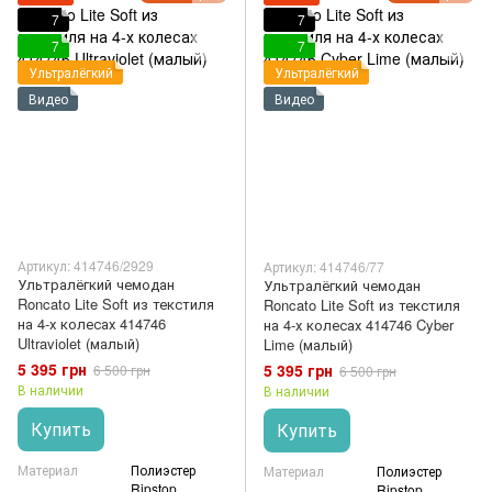
7
7
7
7
Ультралёгкий
Ультралёгкий
Видео
Видео
Артикул: 414746/2929
Артикул: 414746/77
Ультралёгкий чемодан
Ультралёгкий чемодан
Roncato Lite Soft из текстиля
Roncato Lite Soft из текстиля
на 4-х колесах 414746
на 4-х колесах 414746 Cyber
Ultraviolet (малый)
Lime (малый)
5 395 грн
5 395 грн
6 500 грн
6 500 грн
В наличии
В наличии
Купить
Купить
Материал
Полиэстер
Материал
Полиэстер
Ripstop
Ripstop