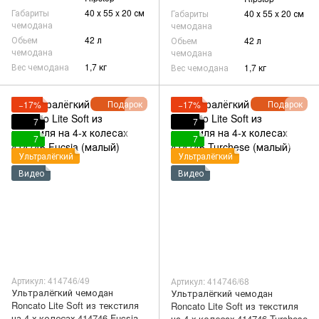
Габариты
40 х 55 x 20 см
Габариты
40 х 55 x 20 см
чемодана
чемодана
Обьем
42 л
Обьем
42 л
чемодана
чемодана
Вес чемодана
1,7 кг
Вес чемодана
1,7 кг
Подарок
Подарок
−17%
−17%
7
7
7
7
Ультралёгкий
Ультралёгкий
Видео
Видео
Артикул: 414746/49
Артикул: 414746/68
Ультралёгкий чемодан
Ультралёгкий чемодан
Roncato Lite Soft из текстиля
Roncato Lite Soft из текстиля
на 4-х колесах 414746 Fucsia
на 4-х колесах 414746 Turchese