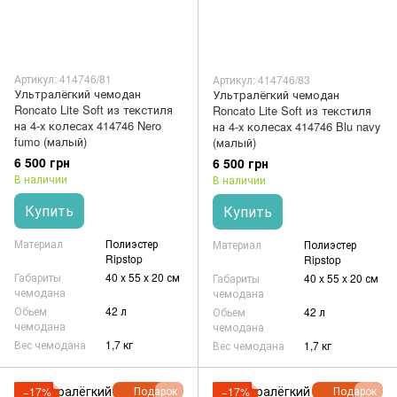
Артикул: 414746/81
Артикул: 414746/83
Ультралёгкий чемодан
Ультралёгкий чемодан
Roncato Lite Soft из текстиля
Roncato Lite Soft из текстиля
на 4-х колесах 414746 Nero
на 4-х колесах 414746 Blu navy
fumo (малый)
(малый)
6 500 грн
6 500 грн
В наличии
В наличии
Купить
Купить
Материал
Полиэстер
Материал
Полиэстер
Ripstop
Ripstop
Габариты
40 x 55 x 20 см
Габариты
40 x 55 x 20 см
чемодана
чемодана
Обьем
42 л
Обьем
42 л
чемодана
чемодана
Вес чемодана
1,7 кг
Вес чемодана
1,7 кг
Подарок
Подарок
−17%
−17%