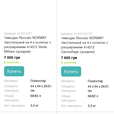
Артикул: 414212/57
Артикул: 414212/0157
Чемодан Roncato NORWAY
Чемодан Roncato NORWAY
текстильный на 4-х колесах с
текстильный на 4-х колесах с
расширением 414212 Verde
расширением 414212
Militare (средний)
Camouflage (средняя)
7 600 грн
7 600 грн
В наличии
В наличии
Купить
Купить
Материал
Полиэстер
Материал
Полиэстер
Габариты
44 х 64 х 26/31
Габариты
44 х 64 х 26/31
чемодана
см
чемодана
см
Обьем
68/82 л
Обьем
68/82 л
чемодана
чемодана
Вес чемодана
3,3 кг
Вес чемодана
3,3 кг