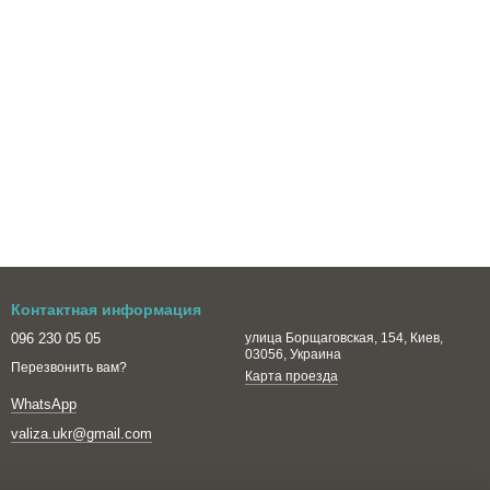
Контактная информация
096 230 05 05
улица Борщаговская, 154, Киев,
03056, Украина
Перезвонить вам?
Карта проезда
WhatsApp
valiza.ukr@gmail.com