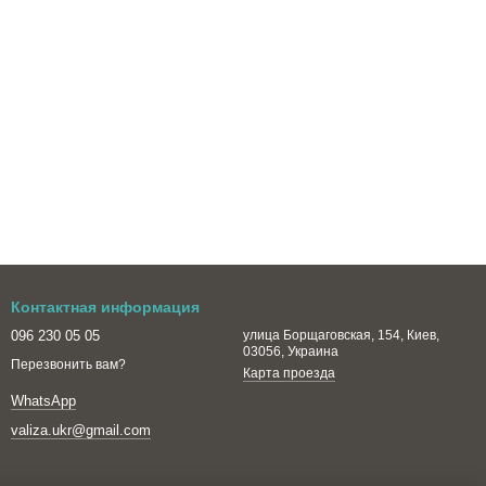
Контактная информация
096 230 05 05
улица Борщаговская, 154, Киев,
03056, Украина
Перезвонить вам?
Карта проезда
WhatsApp
valiza.ukr@gmail.com