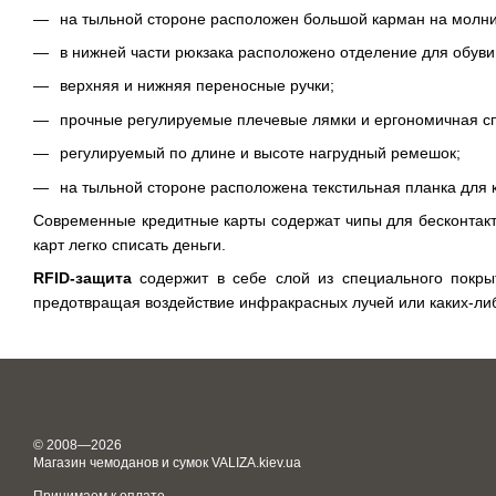
на тыльной стороне расположен большой карман на молни
в нижней части рюкзака расположено отделение для обуви
верхняя и нижняя переносные ручки;
прочные регулируемые плечевые лямки и ергономичная с
регулируемый по длине и высоте нагрудный ремешок;
на тыльной стороне расположена текстильная планка для 
Современные кредитные карты содержат чипы для бесконтакт
карт легко списать деньги.
RFID-защита
содержит в себе слой из специального покры
предотвращая воздействие инфракрасных лучей или каких-либ
© 2008—2026
Магазин чемоданов и сумок VALIZA.kiev.ua