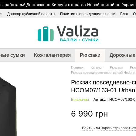
ы работаем! Доставка по Киеву и отправка Новой почтой по Украин
ия
Договор публичной оферты
Политика конфиденциальности
Блог
О
ные сумки
Кожгалантерея
Рюкзаки
Дорожные 
Главная
Каталог
Рюкзаки
Рюк
Рюкзак повседневно-спортивный Hedgre
Рюкзак повседневно-
HCOM07/163-01 Urban 
В наличии
Артикул: HCOM07/163-0
6 990 грн
Войти
или
Зарегистрироватьс
%