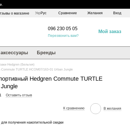
е.
Сравнение
Укр
Рус
Желания
Вход
тзывы о магазине
096 230 05 05
Мой заказ
Перезвонить вам?
аксессуары
Бренды
заки Hedgren (Бельгия)
n Commute TURTLE HCOM07/163-01 Urban Jungle
спортивный Hedgren Commute TURTLE
Jungle
1
Оставить отзыв
К сравнению
В желания
я
для получения накопительной скидки