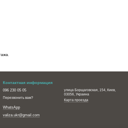
гажа.
Контактная информация
096 230 05 05
улица Борщаговская, 154, Киев,
03056, Украина
Перезвонить вам?
Карта проезда
WhatsApp
valiza.ukr@gmail.com