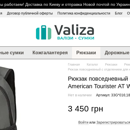
ы работаем! Доставка по Киеву и отправка Новой почтой по Украин
ия
Договор публичной оферты
Политика конфиденциальности
Блог
О
ные сумки
Кожгалантерея
Рюкзаки
Дорожные 
Главная
Каталог
Рюкзаки
Рюк
Рюкзак повседневный с отделением для н
Рюкзак повседневный с
American Tourister AT
Нет в наличии
Артикул: 33G*016;1
3 450 грн
Войти
или
Зарегистрироватьс
%