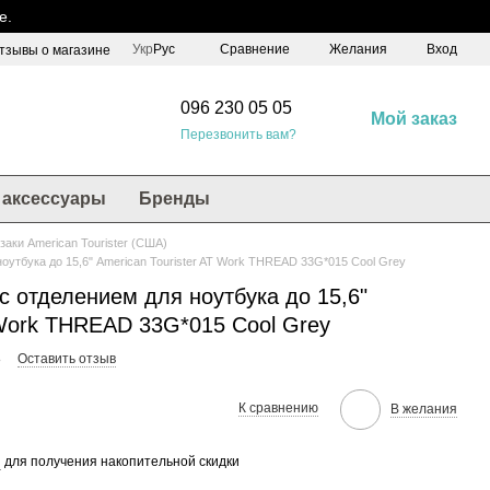
е.
Сравнение
Укр
Рус
Желания
Вход
тзывы о магазине
096 230 05 05
Мой заказ
Перезвонить вам?
аксессуары
Бренды
заки American Tourister (США)
оутбука до 15,6" American Tourister AT Work THREAD 33G*015 Cool Grey
 отделением для ноутбука до 15,6"
 Work THREAD 33G*015 Cool Grey
8
Оставить отзыв
К сравнению
В желания
я
для получения накопительной скидки