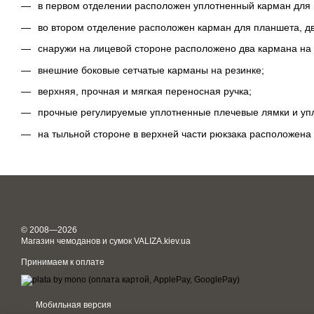
в первом отделении расположен уплотненный карман для н
во втором отделение расположен карман для планшета, дв
снаружи на лицевой стороне расположено два кармана на
внешние боковые сетчатые карманы на резинке;
верхняя, прочная и мягкая переносная ручка;
прочные регулируемые уплотненные плечевые лямки и уп
на тыльной стороне в верхней части рюкзака расположена
© 2008—2026
Магазин чемоданов и сумок VALIZA.kiev.ua
Принимаем к оплате
Мобильная версия