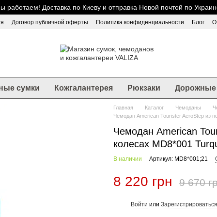
ы работаем! Доставка по Киеву и отправка Новой почтой по Украин
ия
Договор публичной оферты
Политика конфиденциальности
Блог
О
ные сумки
Кожгалантерея
Рюкзаки
Дорожные 
Главная
Каталог
Чемоданы
Ч
Чемодан American Tourister AeroStep из 
Чемодан American Tour
колесах MD8*001 Turqu
В наличии
Артикул: MD8*001;21
8 220 грн
9 670 г
Войти
или
Зарегистрироватьс
%