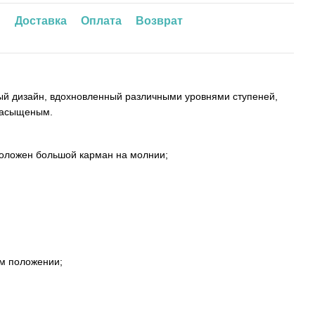
ы
Доставка
Оплата
Возврат
ный дизайн, вдохновленный различными уровнями ступеней,
 насыщеным.
положен большой карман на молнии;
ом положении;