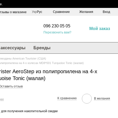
е.
Сравнение
Укр
Рус
Желания
Вход
тзывы о магазине
096 230 05 05
Мой заказ
Перезвонить вам?
аксессуары
Бренды
емоданы American Tourister (США)
полипропилена на 4-х колесах MD8*001 Turquoise Tonic (малая)
ister AeroStep из полипропилена на 4-х
oise Tonic (малая)
Оставить отзыв
рн
К сравнению
В желания
я
для получения накопительной скидки