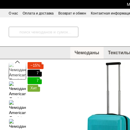
Перейти к основному контенту
М
О нас
Оплата и доставка
Возврат и обмен
Контактная информац
Чемоданы
Текстиль
−15%
7
7
Хит