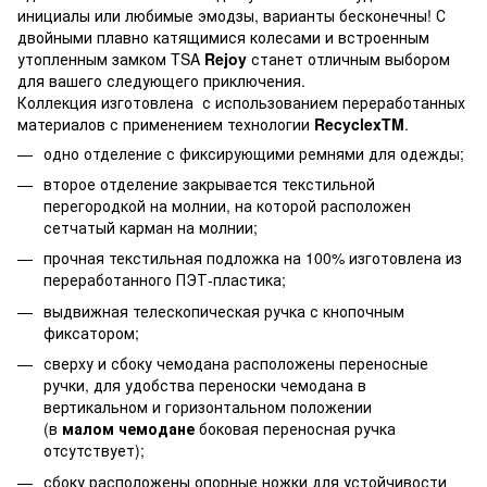
инициалы или любимые эмодзы, варианты бесконечны! С
двойными плавно катящимися колесами и встроенным
утопленным замком TSA
Rejoy
станет отличным выбором
для вашего следующего приключения.
Коллекция изготовлена с использованием переработанных
материалов с применением технологии
RecyclexTM
.
одно отделение с фиксирующими ремнями для одежды;
второе отделение закрывается текстильной
перегородкой на молнии, на которой расположен
сетчатый карман на молнии;
прочная текстильная подложка на 100% изготовлена ​​из
переработанного ПЭТ-пластика;
выдвижная телескопическая ручка с кнопочным
фиксатором;
сверху и сбоку чемодана расположены переносные
ручки, для удобства переноски чемодана в
вертикальном и горизонтальном положении
(в
малом чемодане
боковая переносная ручка
отсутствует);
сбоку расположены опорные ножки для устойчивости