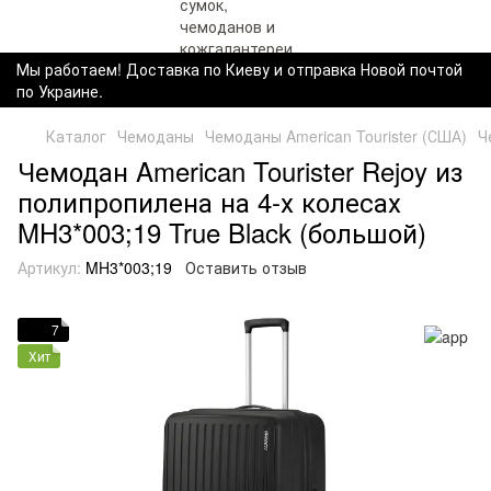
Мы работаем! Доставка по Киеву и отправка Новой почтой
по Украине.
Каталог
Чемоданы
Чемоданы American Tourister (США)
Ч
Чемодан American Tourister Rejoy из
полипропилена на 4-х колесах
MH3*003;19 True Black (большой)
Артикул:
MH3*003;19
Оставить отзыв
7
Хит