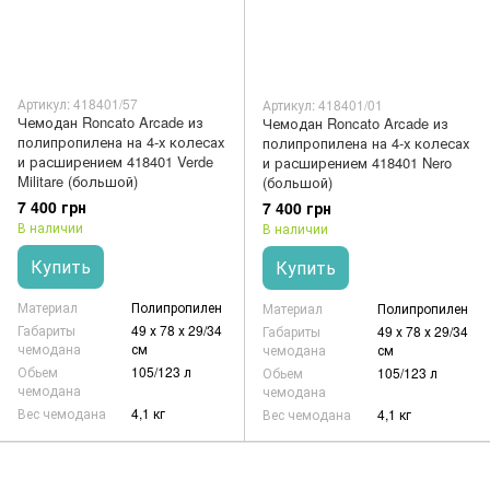
Артикул: 418401/57
Артикул: 418401/01
Чемодан Roncato Arcade из
Чемодан Roncato Arcade из
полипропилена на 4-х колесах
полипропилена на 4-х колесах
и расширением 418401 Verde
и расширением 418401 Nero
Militare (большой)
(большой)
7 400 грн
7 400 грн
В наличии
В наличии
Купить
Купить
Материал
Полипропилен
Материал
Полипропилен
Габариты
49 х 78 х 29/34
Габариты
49 х 78 х 29/34
чемодана
см
чемодана
см
Обьем
105/123 л
Обьем
105/123 л
чемодана
чемодана
Вес чемодана
4,1 кг
Вес чемодана
4,1 кг