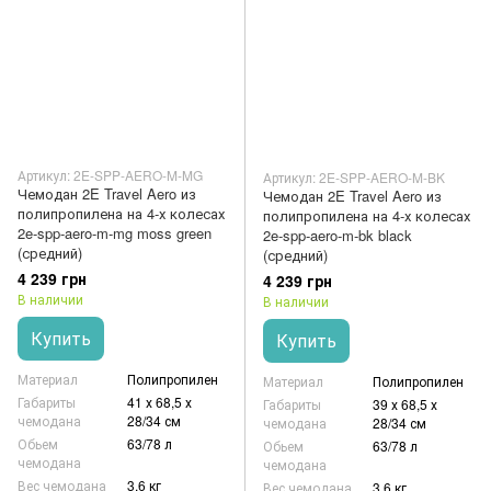
Артикул: 2E-SPP-AERO-M-MG
Артикул: 2E-SPP-AERO-M-BK
Чемодан 2E Travel Aero из
Чемодан 2E Travel Aero из
полипропилена на 4-х колесах
полипропилена на 4-х колесах
2e-spp-aero-m-mg moss green
2e-spp-aero-m-bk black
(средний)
(средний)
4 239 грн
4 239 грн
В наличии
В наличии
Купить
Купить
Материал
Полипропилен
Материал
Полипропилен
Габариты
41 х 68,5 х
Габариты
39 х 68,5 х
чемодана
28/34 см
чемодана
28/34 см
Обьем
63/78 л
Обьем
63/78 л
чемодана
чемодана
Вес чемодана
3,6 кг
Вес чемодана
3,6 кг