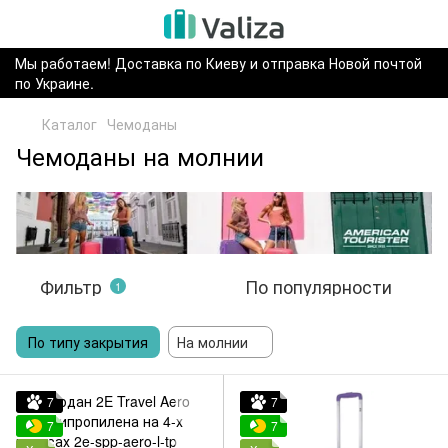
Мы работаем! Доставка по Киеву и отправка Новой почтой
по Украине.
Каталог
Чемоданы
Чемоданы на молнии
Фильтр
По популярности
1
По типу закрытия
На молнии
7
7
7
7