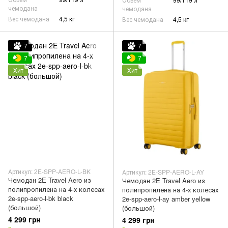
чемодана
чемодана
Вес чемодана
4,5 кг
Вес чемодана
4,5 кг
7
7
7
7
Хит
Хит
Артикул: 2E-SPP-AERO-L-BK
Артикул: 2E-SPP-AERO-L-AY
Чемодан 2E Travel Aero из
Чемодан 2E Travel Aero из
полипропилена на 4-х колесах
полипропилена на 4-х колесах
2e-spp-aero-l-bk black
2e-spp-aero-l-ay amber yellow
(большой)
(большой)
4 299 грн
4 299 грн