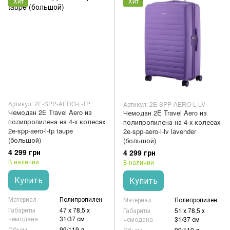
Хит
Хит
Артикул: 2E-SPP-AERO-L-TP
Артикул: 2E-SPP-AERO-L-LV
Чемодан 2E Travel Aero из
Чемодан 2E Travel Aero из
полипропилена на 4-х колесах
полипропилена на 4-х колесах
2e-spp-aero-l-tp taupe
2e-spp-aero-l-lv lavender
(большой)
(большой)
4 299 грн
4 299 грн
В наличии
В наличии
Купить
Купить
Материал
Полипропилен
Материал
Полипропилен
Габариты
47 х 78,5 х
Габариты
51 х 78,5 х
чемодана
31/37 см
чемодана
31/37 см
Обьем
99/119 л
Обьем
99/119 л