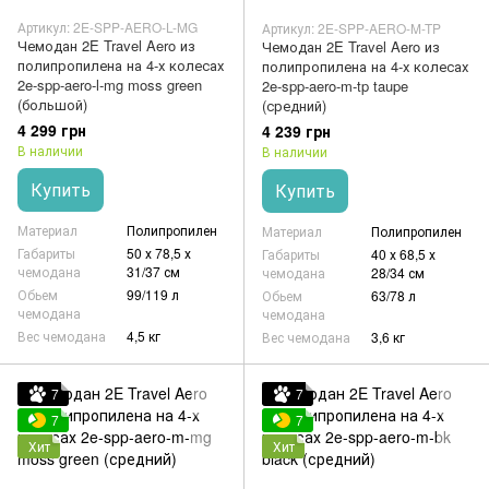
Артикул: 2E-SPP-AERO-L-MG
Артикул: 2E-SPP-AERO-M-TP
Чемодан 2E Travel Aero из
Чемодан 2E Travel Aero из
полипропилена на 4-х колесах
полипропилена на 4-х колесах
2e-spp-aero-l-mg moss green
2e-spp-aero-m-tp taupe
(большой)
(средний)
4 299 грн
4 239 грн
В наличии
В наличии
Купить
Купить
Материал
Полипропилен
Материал
Полипропилен
Габариты
50 х 78,5 х
Габариты
40 х 68,5 х
чемодана
31/37 см
чемодана
28/34 см
Обьем
99/119 л
Обьем
63/78 л
чемодана
чемодана
Вес чемодана
4,5 кг
Вес чемодана
3,6 кг
7
7
7
7
Хит
Хит