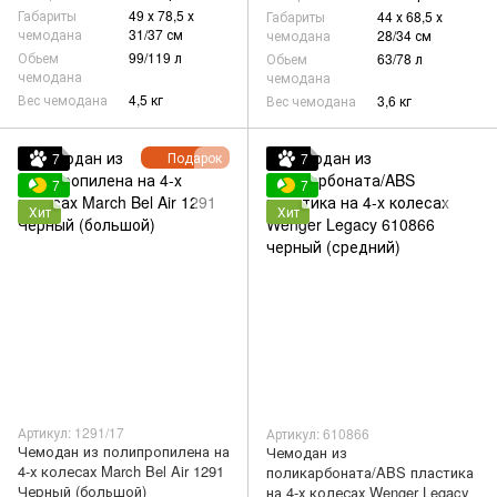
Габариты
49 х 78,5 х
Габариты
44 х 68,5 х
чемодана
31/37 см
чемодана
28/34 см
Обьем
99/119 л
Обьем
63/78 л
чемодана
чемодана
Вес чемодана
4,5 кг
Вес чемодана
3,6 кг
Подарок
7
7
7
7
Хит
Хит
Артикул: 1291/17
Артикул: 610866
Чемодан из полипропилена на
Чемодан из
4-х колесах March Bel Air 1291
поликарбоната/ABS пластика
Черный (большой)
на 4-х колесах Wenger Legacy