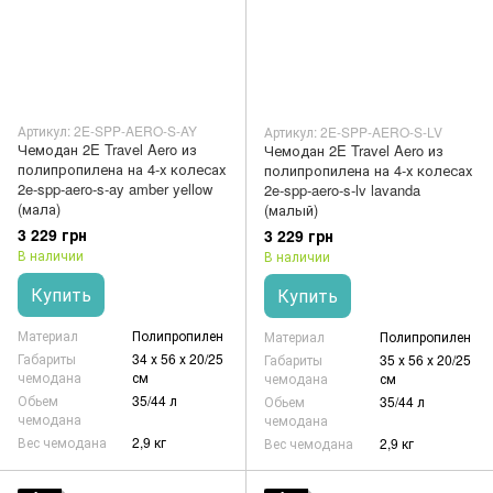
Артикул: 2E-SPP-AERO-S-AY
Артикул: 2E-SPP-AERO-S-LV
Чемодан 2E Travel Aero из
Чемодан 2E Travel Aero из
полипропилена на 4-х колесах
полипропилена на 4-х колесах
2e-spp-aero-s-ay amber yellow
2e-spp-aero-s-lv lavanda
(мала)
(малый)
3 229 грн
3 229 грн
В наличии
В наличии
Купить
Купить
Материал
Полипропилен
Материал
Полипропилен
Габариты
34 х 56 х 20/25
Габариты
35 х 56 х 20/25
чемодана
см
чемодана
см
Обьем
35/44 л
Обьем
35/44 л
чемодана
чемодана
Вес чемодана
2,9 кг
Вес чемодана
2,9 кг