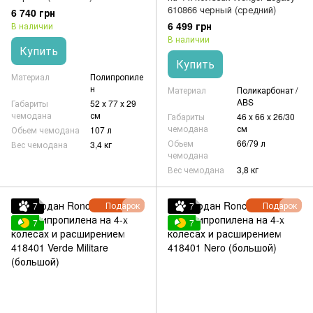
610866 черный (средний)
6 740 грн
6 499 грн
В наличии
В наличии
Купить
Купить
Материал
Полипропиле
н
Материал
Поликарбонат /
ABS
Габариты
52 х 77 х 29
чемодана
см
Габариты
46 x 66 x 26/30
чемодана
см
Обьем чемодана
107 л
Обьем
66/79 л
Вес чемодана
3,4 кг
чемодана
Вес чемодана
3,8 кг
Подарок
Подарок
7
7
7
7