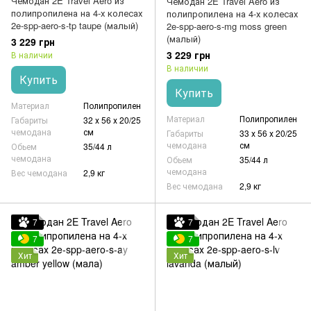
Чемодан 2E Travel Aero из
Чемодан 2E Travel Aero из
полипропилена на 4-х колесах
полипропилена на 4-х колесах
2e-spp-aero-s-tp taupe (малый)
2e-spp-aero-s-mg moss green
(малый)
3 229 грн
3 229 грн
В наличии
В наличии
Купить
Купить
Материал
Полипропилен
Материал
Полипропилен
Габариты
32 х 56 х 20/25
чемодана
см
Габариты
33 х 56 х 20/25
чемодана
см
Обьем
35/44 л
чемодана
Обьем
35/44 л
чемодана
Вес чемодана
2,9 кг
Вес чемодана
2,9 кг
7
7
7
7
Хит
Хит