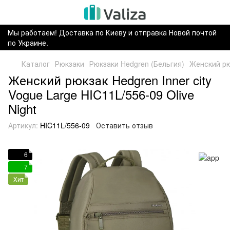
Мы работаем! Доставка по Киеву и отправка Новой почтой
по Украине.
Каталог
Рюкзаки
Рюкзаки Hedgren (Бельгия)
Женский рюк
Женский рюкзак Hedgren Inner city
Vogue Large HIC11L/556-09 Olive
Night
Артикул:
HIC11L/556-09
Оставить отзыв
6
7
Хит