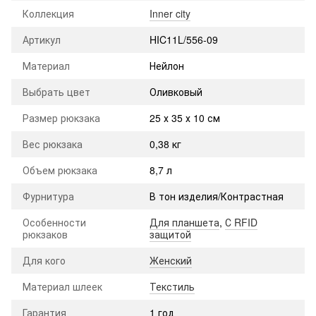
Коллекция
Inner city
Артикул
HIC11L/556-09
Материал
Нейлон
Выбрать цвет
Оливковый
Размер рюкзака
25 х 35 х 10 см
Вес рюкзака
0,38 кг
Объем рюкзака
8,7 л
Фурнитура
В тон изделия/Контрастная
Особенности
Для планшета
,
С RFID
рюкзаков
защитой
Для кого
Женский
Материал шлеек
Текстиль
Гарантия
1 год