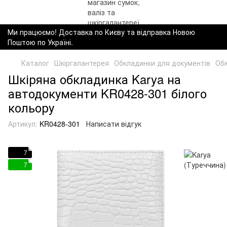
Ми працюємо! Доставка по Києву та відправка Новою
Поштою по Україні.
Каталог
Шкіргалантерея
Обкладинки для документів
Обк
Шкіряна обкладинка Karya на
автодокументи KR0428-301 білого
кольору
Артикул:
KR0428-301
Написати відгук
7
7