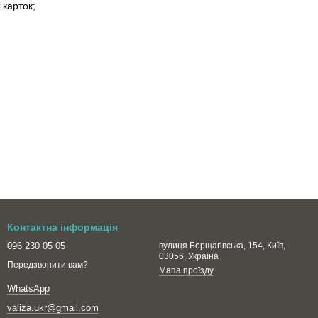
 карток;
Контактна інформація
096 230 05 05
вулиця Борщагівська, 154, Київ,
03056, Україна
Передзвонити вам?
Мапа проїзду
WhatsApp
valiza.ukr@gmail.com