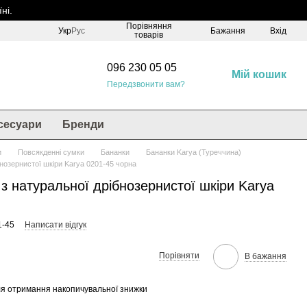
ні.
Порівняння
Укр
Рус
Бажання
Вхід
товарів
096 230 05 05
Мій кошик
Передзвонити вам?
сесуари
Бренди
и
Повсякденні сумки
Бананки
Бананки Karya (Туреччина)
нозернистої шкіри Karya 0201-45 чорна
з натуральної дрібнозернистої шкіри Karya
1-45
Написати відгук
Порівняти
В бажання
я отримання накопичувальної знижки