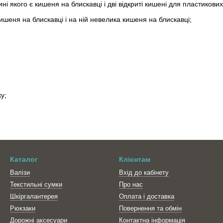
і якого є кишеня на блискавці і дві відкриті кишені для пластикових
шеня на блискавці і на ній невелика кишеня на блискавці;
у;
Каталог
Клієнтам
Валізи
Вхід до кабінету
Текстильні сумки
Про нас
Шкіргалантерея
Оплата і доставка
Рюкзаки
Повернення та обмін
Дорожні аксесуари
Контактна інформація