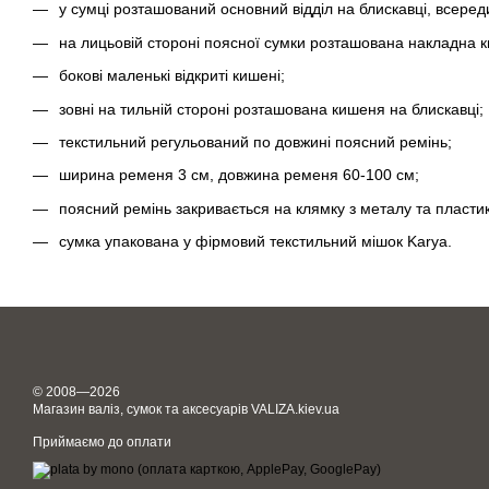
у сумці розташований основний відділ на блискавці, всередин
на лицьовій стороні поясної сумки розташована накладна ки
бокові маленькі відкриті кишені;
зовні на тильній стороні розташована кишеня на блискавці;
текстильний регульований по довжині поясний ремінь;
ширина ременя 3 см, довжина ременя 60-100 см;
поясний ремінь закривається на клямку з металу та пластик
сумка упакована у фірмовий текстильний мішок Karya.
© 2008—2026
Магазин валіз, сумок та аксесуарів VALIZA.kiev.ua
Приймаємо до оплати