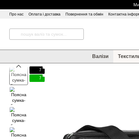
Перейти до основного контенту
Ми
Про нас
Оплата і доставка
Повернення та обмін
Контактна інфор
Відгуки про магазин
Валізи
Текстил
7
7