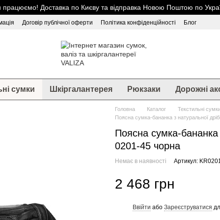
 працюємо! Доставка по Києву та відправка Новою Поштою по Украї
мація
Договір публічної оферти
Політика конфіденційності
Блог
ьні сумки
Шкіргалантерея
Рюкзаки
Дорожні ак
Головна
Каталог
Текстильні сумк
Поясна сумка-бананка з натуральної дріб
Поясна сумка-бананка 
0201-45 чорна
Немає в наявності
Артикул: KR020
2 468 грн
Ввійти
або
Зареєструватися
дл
%