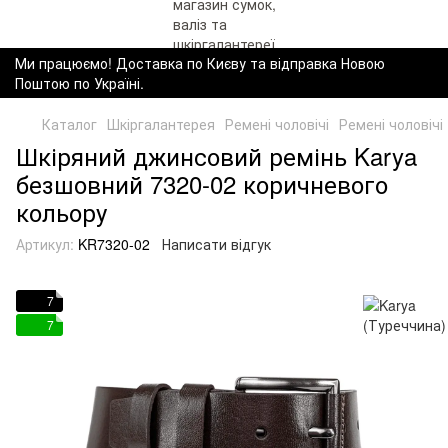
Ми працюємо! Доставка по Києву та відправка Новою
Поштою по Україні.
Каталог
Шкіргалантерея
Ремені чоловічі
Ремені чоловічі
Шкіряний джинсовий ремінь Karya
безшовний 7320-02 коричневого
кольору
Артикул:
KR7320-02
Написати відгук
7
7