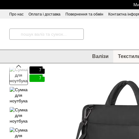
Перейти до основного контенту
Ми
Про нас
Оплата і доставка
Повернення та обмін
Контактна інфор
Відгуки про магазин
Валізи
Текстил
7
7