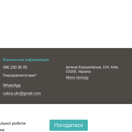
Контактна інформація
096 230 05 05
вулиця Борщагівська, 154, Київ,
03056, Україна
Передзвонити вам?
Мапа проїзду
WhatsApp
valiza.ukr@gmail.com
альної роботи
Погодитися
 на