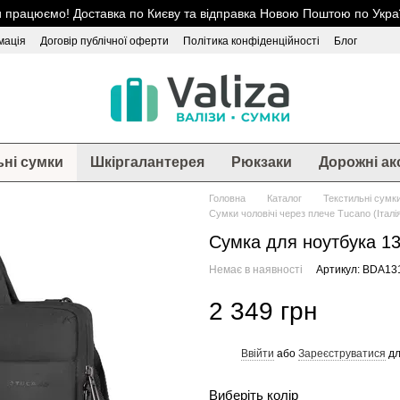
 працюємо! Доставка по Києву та відправка Новою Поштою по Украї
мація
Договір публічної оферти
Політика конфіденційності
Блог
ьні сумки
Шкіргалантерея
Рюкзаки
Дорожні ак
Головна
Каталог
Текстильні сумк
Сумки чоловічі через плече Tucano (Італі
Сумка для ноутбука 13
Немає в наявності
Артикул: BDA13
2 349 грн
Ввійти
або
Зареєструватися
дл
%
Виберіть колір