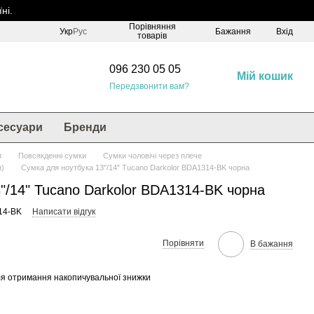
ні.
Порівняння
Укр
Рус
Бажання
Вхід
товарів
096 230 05 05
Мій кошик
Передзвонити вам?
сесуари
Бренди
и
Повсякденні сумки
Сумки чоловічі через плече
я)
Сумка для ноутбука 13"/14" Tucano Darkolor BDA1314-BK чорна
"/14" Tucano Darkolor BDA1314-BK чорна
14-BK
Написати відгук
Порівняти
В бажання
я отримання накопичувальної знижки