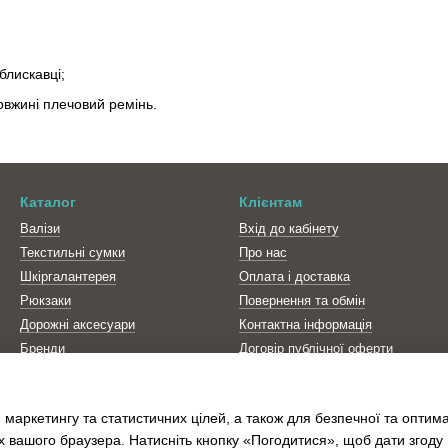
блискавці;
овжині плечовий ремінь.
Каталог
Клієнтам
Валізи
Вхід до кабінету
Текстильні сумки
Про нас
Шкіргалантерея
Оплата і доставка
Рюкзаки
Повернення та обмін
Дорожні аксесуари
Контактна інформація
Бренди
Договір публічної оферти
Політика конфіденційності
Блог
 маркетингу та статистичних цілей, а також для безпечної та оптим
Відгуки про магазин
х вашого браузера. Натисніть кнопку «Погодитися», щоб дати згоду