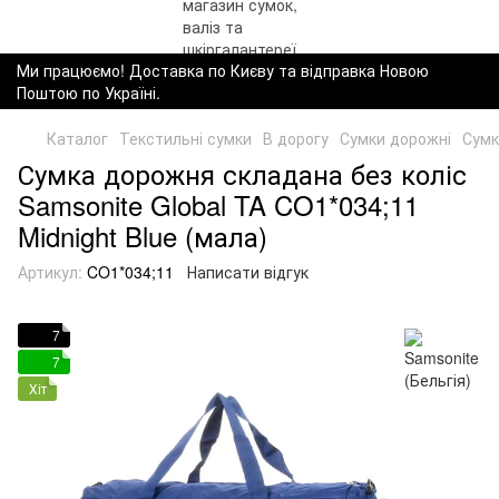
Ми працюємо! Доставка по Києву та відправка Новою
Поштою по Україні.
Каталог
Текстильні сумки
В дорогу
Сумки дорожні
Сумк
Сумка дорожня складана без коліс
Samsonite Global TA CO1*034;11
Midnight Blue (мала)
Артикул:
CO1*034;11
Написати відгук
7
7
Хіт