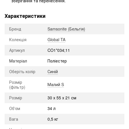
зберігання та перенесення.
Характеристики
Бренд
Samsonite (Бельгія)
Колекція
Global TA
Артикул
CO1*034;11
Матеріал
Поліестер
Оберіть колір
Синій
Розмір
Малий S
(фільтр)
Розмір
30 x 55 x 21 см
Об'єм
34 л
Вага
0,5 кг