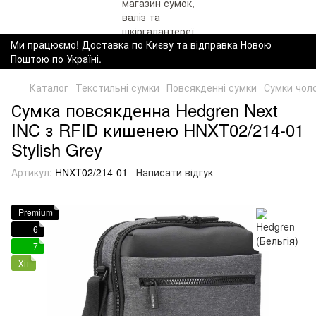
Ми працюємо! Доставка по Києву та відправка Новою
Поштою по Україні.
Каталог
Текстильні сумки
Повсякденні сумки
Сумки чоло
Сумка повсякденна Hedgren Next
INC з RFID кишенею HNXT02/214-01
Stylish Grey
Артикул:
HNXT02/214-01
Написати відгук
Premium
6
7
Хіт