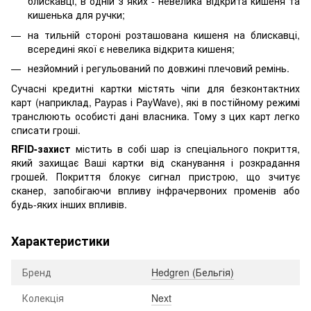
блискавці, в одній з яких - невелика відкрита кишеня та
кишенька для ручки;
на тильній стороні розташована кишеня на блискавці,
всередині якої є невелика відкрита кишеня;
незйомний і регульований по довжині плечовий ремінь.
Сучасні кредитні картки містять чіпи для безконтактних
карт (наприклад, Paypas і PayWave), які в постійному режимі
транслюють особисті дані власника. Тому з цих карт легко
списати гроші.
RFID-захист
містить в собі шар із спеціального покриття,
який захищає Ваші картки від сканування і розкрадання
грошей. Покриття блокує сигнал пристрою, що зчитує
сканер, запобігаючи впливу інфрачервоних променів або
будь-яких інших впливів.
Характеристики
Бренд
Hedgren (Бельгія)
Колекція
Next