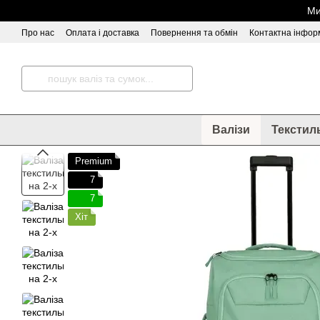
Перейти до основного контенту
Ми
Про нас
Оплата і доставка
Повернення та обмін
Контактна інфор
Відгуки про магазин
Валізи
Текстил
Premium
7
7
Хіт