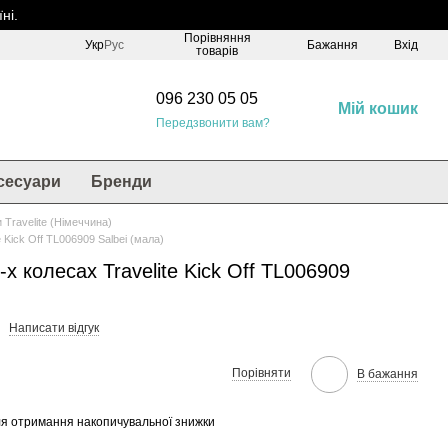
ні.
Порівняння
Укр
Рус
Бажання
Вхід
товарів
096 230 05 05
Мій кошик
Передзвонити вам?
сесуари
Бренди
и Travelite (Німеччина)
e Kick Off TL006909 Salbei (мала)
-х колесах Travelite Kick Off TL006909
Написати відгук
Порівняти
В бажання
я отримання накопичувальної знижки