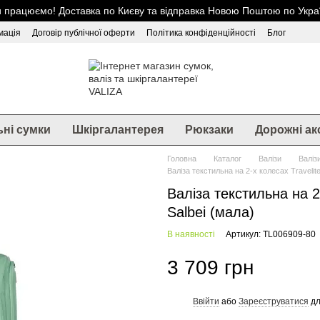
 працюємо! Доставка по Києву та відправка Новою Поштою по Украї
мація
Договір публічної оферти
Політика конфіденційності
Блог
ьні сумки
Шкіргалантерея
Рюкзаки
Дорожні ак
Головна
Каталог
Валізи
Валіз
Валіза текстильна на 2-х колесах Travelit
Валіза текстильна на 2
Salbei (мала)
В наявності
Артикул: TL006909-80
3 709 грн
Ввійти
або
Зареєструватися
дл
%