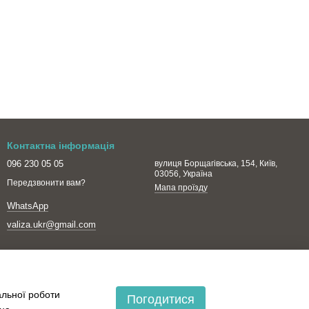
Контактна інформація
096 230 05 05
вулиця Борщагівська, 154, Київ,
03056, Україна
Передзвонити вам?
Мапа проїзду
WhatsApp
valiza.ukr@gmail.com
альної роботи
Погодитися