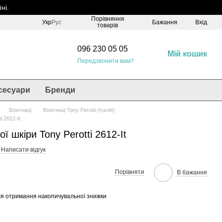
ні.
Порівняння
Укр
Рус
Бажання
Вхід
товарів
096 230 05 05
Мій кошик
Передзвонити вам?
сесуари
Бренди
Візитниці
Візитниці Tony Perotti (Італія)
i 2612-It
ї шкіри Tony Perotti 2612-It
Написати відгук
Порівняти
В бажання
я отримання накопичувальної знижки