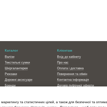
Каталог
Клієнтам
Валізи
Вхід до кабінету
Текстильні сумки
Про нас
Шкіргалантерея
Оплата і доставка
Рюкзаки
Повернення та обмін
Дорожні аксесуари
Контактна інформація
Бренди
Договір публічної оферти
Політика конфіденційності
Блог
 маркетингу та статистичних цілей, а також для безпечної та оптим
Відгуки про магазин