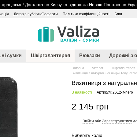
 працюємо! Доставка по Києву та відправка Новою Поштою по Украї
мація
Договір публічної оферти
Політика конфіденційності
Блог
ьні сумки
Шкіргалантерея
Рюкзаки
Дорожні ак
Головна
Каталог
Шкіргалантерея
Визитниця з натуральної шкіри Tony Perott
Визитниця з натурально
В наявності
Артикул: 2612-It-nero
2 145 грн
Ввійти
або
Зареєструватися
дл
%
Виберіть колір