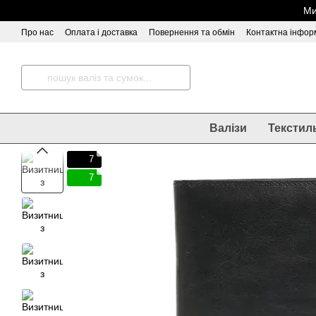
Перейти до основного контенту
Ми
Про нас
Оплата і доставка
Повернення та обмін
Контактна інфор
Відгуки про магазин
Валізи
Текстил
7
7