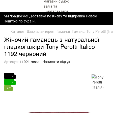
Ми працюємо! Доставка по Києву та відправка Новою
Поштою по Україні.
Каталог
Шкіргалантерея
Гаманці
Гаманці Tony Perotti (Іта
Жіночий гаманець з натуральної
гладкої шкіри Tony Perotti Italico
1192 червоний
Артикул:
1192it-rosso
Написати відгук
7
7
Хіт