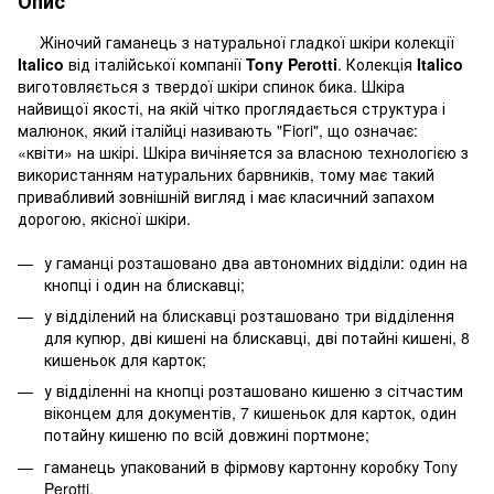
Опис
Жіночий гаманець з натуральної гладкої шкіри колекції
Italico
від італійської компанії
Tony Perotti
. Колекція
Italico
виготовляється з твердої шкіри спинок бика. Шкіра
найвищої якості, на якій чітко проглядається структура і
малюнок, який італійці називають "Fiori", що означає:
«квіти» на шкірі. Шкіра вичіняется за власною технологією з
використанням натуральних барвників, тому має такий
привабливий зовнішній вигляд і має класичний запахом
дорогою, якісної шкіри.
у гаманці розташовано два автономних відділи: один на
кнопці і один на блискавці;
у відділений на блискавці розташовано три відділення
для купюр, дві кишені на блискавці, дві потайні кишені, 8
кишеньок для карток;
у відділенні на кнопці розташовано кишеню з сітчастим
віконцем для документів, 7 кишеньок для карток, один
потайну кишеню по всій довжині портмоне;
гаманець упакований в фірмову картонну коробку Tony
Perotti.