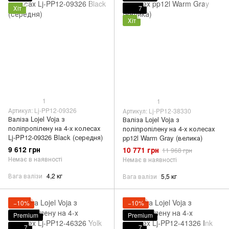
Хіт
7
Хіт
1
1
Артикул: Lj-PP12-09326
Артикул: Lj-PP12-38330
Валіза Lojel Voja з
Валіза Lojel Voja з
поліпропілену на 4-х колесах
поліпропілену на 4-х колесах
Lj-PP12-09326 Black (середня)
pp12l Warm Gray (велика)
9 612 грн
10 771 грн
11 968 грн
Немає в наявності
Немає в наявності
Вага валізи
4,2 кг
Вага валізи
5,5 кг
−10%
−10%
Premium
Premium
7
7