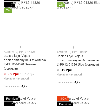
7
Хіт
Хіт
1
1
Артикул: Lj-PP12-44326
Артикул: Lj-PP12-01326
Валіза Lojel Voja з
Валіза Lojel Voja з
поліпропілену на 4-х колесах
поліпропілену на 4-х колесах
Lj-PP12-44326 Seaweed
Lj-PP12-01326 Blue (середня)
(середня)
9 612 грн
9 662 грн
10 736 грн
Немає в наявності
Немає в наявності
Вага валізи
4,2 кг
Вага валізи
4,2 кг
Premium
−10%
7
Premium