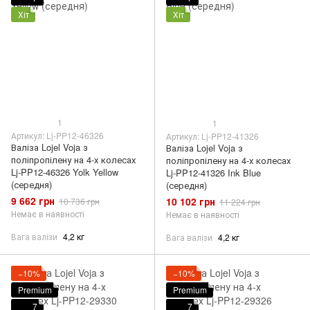
Хіт
Хіт
1
1
Артикул: Lj-PP12-46326
Артикул: Lj-PP12-41326
Валіза Lojel Voja з
Валіза Lojel Voja з
поліпропілену на 4-х колесах
поліпропілену на 4-х колесах
Lj-PP12-46326 Yolk Yellow
Lj-PP12-41326 Ink Blue
(середня)
(середня)
9 662 грн
10 102 грн
10 736 грн
11 224 грн
Немає в наявності
Немає в наявності
Вага валізи
4,2 кг
Вага валізи
4,2 кг
−10%
−10%
Premium
Premium
7
7