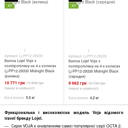
Хіт
Хіт
1
1
Артикул: Lj-PP12-29330
Артикул: Lj-PP12-29326
Валіза Lojel Voja з
Валіза Lojel Voja з
поліпропілену на 4-х колесах
поліпропілену на 4-х колесах
Lj-PP12-29330 Midnight Black
Lj-PP12-29326 Midnight Black
(велика)
(середня)
10 771 грн
9 662 грн
11 968 грн
10 736 грн
Немає в наявності
Немає в наявності
Вага валізи
5,5 кг
Вага валізи
4,2 кг
Функціональна і високоякісна модель Voja відомого
travel бренду Lojel.
Серія VOJA є оновленням самої популярної серії OCTA 2.