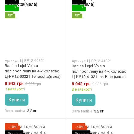
7
7
7
7
Хіт
Хіт
Артикул: Lj-PP12-60321
Артикул: Lj-PP12-41321
Валіза Lojel Voja з
Валіза Lojel Voja з
поліпропілену на 4-х колесах
поліпропілену на 4-х колесах
Lj-PP12-60321 Terracotta(мала)
Lj-PP12-41321 Ink Blue (мала)
8 942 грн
8 942 грн
9 936 грн
9 936 грн
В наявності
В наявності
Купити
Купити
Вага валізи
3,2 кг
Вага валізи
3,2 кг
−10%
−40%
Premium
Premium