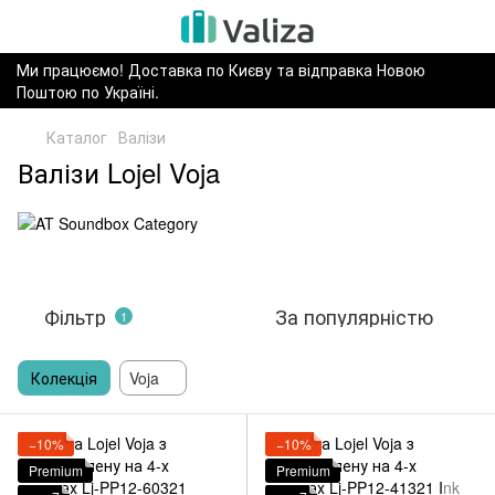
Ми працюємо! Доставка по Києву та відправка Новою
Поштою по Україні.
Каталог
Валізи
Валізи Lojel Voja
Фільтр
За популярністю
1
Колекція
Voja
−10%
−10%
Premium
Premium