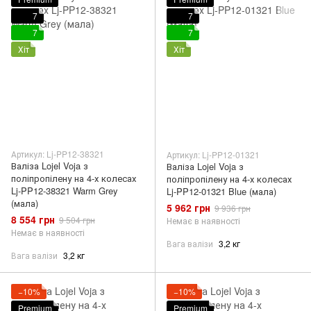
7
7
7
7
Хіт
Хіт
Артикул: Lj-PP12-38321
Артикул: Lj-PP12-01321
Валіза Lojel Voja з
Валіза Lojel Voja з
поліпропілену на 4-х колесах
поліпропілену на 4-х колесах
Lj-PP12-38321 Warm Grey
Lj-PP12-01321 Blue (мала)
(мала)
5 962 грн
9 936 грн
8 554 грн
9 504 грн
Немає в наявності
Немає в наявності
Вага валізи
3,2 кг
Вага валізи
3,2 кг
−10%
−10%
Premium
Premium