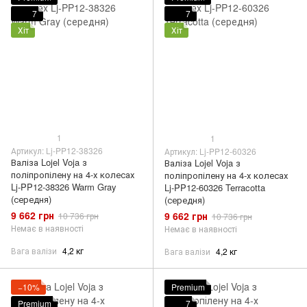
7
7
Хіт
Хіт
1
1
Артикул: Lj-PP12-38326
Артикул: Lj-PP12-60326
Валіза Lojel Voja з
Валіза Lojel Voja з
поліпропілену на 4-х колесах
поліпропілену на 4-х колесах
Lj-PP12-38326 Warm Gray
Lj-PP12-60326 Terracotta
(середня)
(середня)
9 662 грн
9 662 грн
10 736 грн
10 736 грн
Немає в наявності
Немає в наявності
Вага валізи
4,2 кг
Вага валізи
4,2 кг
−10%
Premium
Premium
7