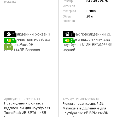
Розмір
34 x 49 x 24 см
рюкзака
рюкзака
Матеріал
Нейлон
Об'єм
26 л
рюкзака
7
7
7
7
Хіт
Артикул: 2E-BPT6114BB
Артикул: 2E-BPN9266BK
Повсякденний рюкзак з
Рюкзак повсякденний 2E
відділенням для ноутбука 2Е
Melange з відділенням для
TeensPack 2E-BPT6114BB
ноутбука 16" 2E-BPN9266BK