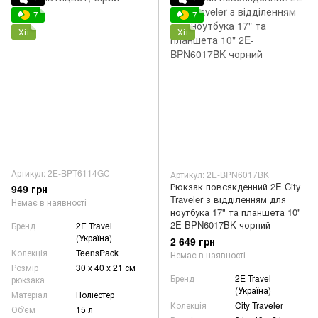
7
7
Хіт
Хіт
Артикул: 2E-BPT6114GC
Артикул: 2E-BPN6017BK
Рюкзак повсякденний 2E City
949 грн
Traveler з відділенням для
Немає в наявності
ноутбука 17" та планшета 10"
2E-BPN6017BK чорний
Бренд
2E Travel
(Україна)
2 649 грн
Колекція
TeensPack
Немає в наявності
Розмір
30 х 40 х 21 см
Бренд
2E Travel
рюкзака
(Україна)
Матеріал
Поліестер
Колекція
City Traveler
Об'єм
15 л