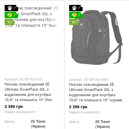
7
7
7
7
Хіт
Хіт
Артикул: 2E-BPT6416TI
Артикул: 2E-BPT6416BK
Рюкзак повсякденний 2E
Рюкзак повсякденний 2E
Ultimate SmartPack 30L з
Ultimate SmartPack 30L з
відділенням для ноутбука
відділенням для ноутбука
15,6" та планшета 10" titan
15,6" та планшета 10" чорний
2 399 грн
2 399 грн
Немає в наявності
Немає в наявності
Бренд
2E Travel
Бренд
2E Travel
(Україна)
(Україна)