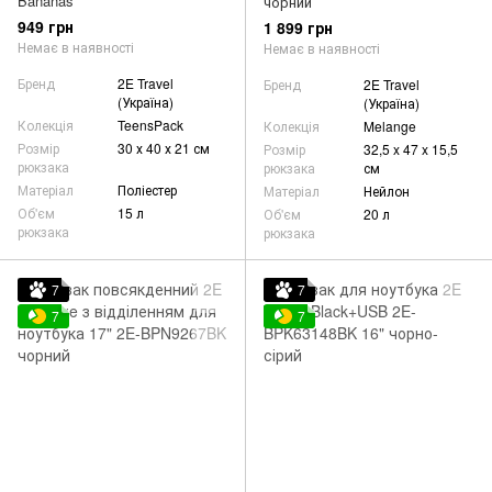
Bananas
чорний
949 грн
1 899 грн
Немає в наявності
Немає в наявності
Бренд
2E Travel
Бренд
2E Travel
(Україна)
(Україна)
Колекція
TeensPack
Колекція
Melange
Розмір
30 х 40 х 21 см
Розмір
32,5 x 47 x 15,5
рюкзака
рюкзака
см
Матеріал
Поліестер
Матеріал
Нейлон
Об'єм
15 л
Об'єм
20 л
рюкзака
рюкзака
7
7
7
7