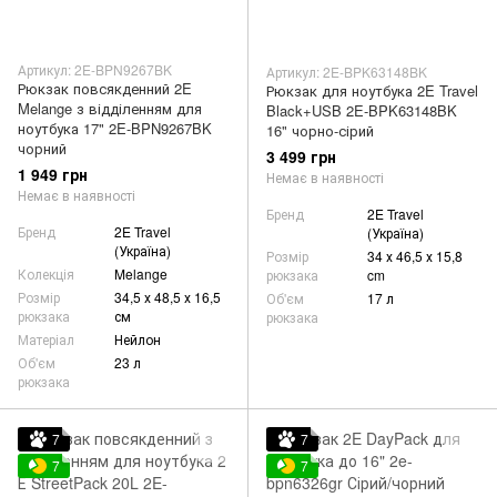
Артикул: 2E-BPN9267BK
Артикул: 2E-BPK63148BK
Рюкзак повсякденний 2E
Рюкзак для ноутбука 2E Travel
Melange з відділенням для
Black+USB 2E-BPK63148BK
ноутбука 17" 2E-BPN9267BK
16" чорно-сірий
чорний
3 499 грн
1 949 грн
Немає в наявності
Немає в наявності
Бренд
2E Travel
Бренд
2E Travel
(Україна)
(Україна)
Розмір
34 х 46,5 х 15,8
Колекція
Melange
рюкзака
cm
Розмір
34,5 х 48,5 х 16,5
Об'єм
17 л
рюкзака
см
рюкзака
Матеріал
Нейлон
Об'єм
23 л
рюкзака
7
7
7
7