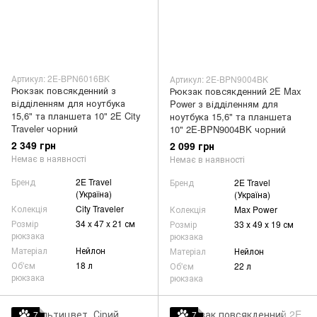
Артикул: 2E-BPN6016BK
Артикул: 2E-BPN9004BK
Рюкзак повсякденний з
Рюкзак повсякденний 2E Max
відділенням для ноутбука
Power з відділенням для
15,6" та планшета 10" 2E City
ноутбука 15,6" та планшета
Traveler чорний
10" 2E-BPN9004BK чорний
2 349 грн
2 099 грн
Немає в наявності
Немає в наявності
Бренд
2E Travel
Бренд
2E Travel
(Україна)
(Україна)
Колекція
City Traveler
Колекція
Max Power
Розмір
34 x 47 x 21 см
Розмір
33 х 49 х 19 см
рюкзака
рюкзака
Матеріал
Нейлон
Матеріал
Нейлон
Об'єм
18 л
Об'єм
22 л
рюкзака
рюкзака
7
7