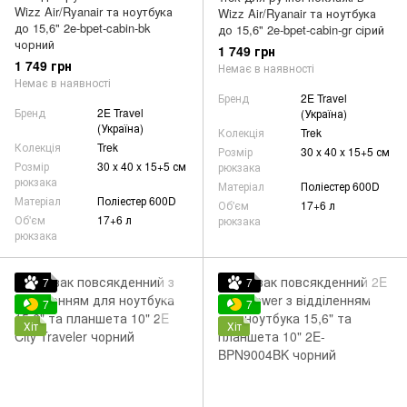
Wizz Air/Ryanair та ноутбука
Wizz Air/Ryanair та ноутбука
до 15,6" 2e-bpet-cabin-bk
до 15,6" 2e-bpet-cabin-gr сірий
чорний
1 749 грн
1 749 грн
Немає в наявності
Немає в наявності
Бренд
2E Travel
Бренд
2E Travel
(Україна)
(Україна)
Колекція
Trek
Колекція
Trek
Розмір
30 x 40 x 15+5 см
Розмір
30 x 40 x 15+5 см
рюкзака
рюкзака
Матеріал
Поліестер 600D
Матеріал
Поліестер 600D
Об'єм
17+6 л
Об'єм
17+6 л
рюкзака
рюкзака
7
7
7
7
Хіт
Хіт