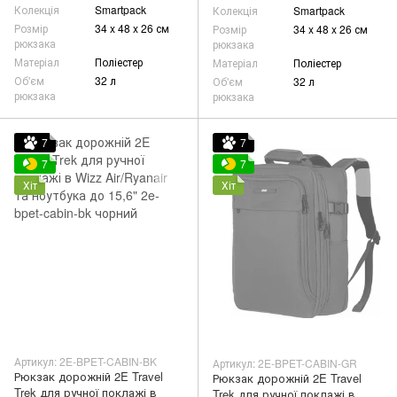
Колекція
Smartpack
Колекція
Smartpack
Розмір
34 x 48 x 26 см
Розмір
34 x 48 x 26 см
рюкзака
рюкзака
Матеріал
Поліестер
Матеріал
Поліестер
Об'єм
32 л
Об'єм
32 л
рюкзака
рюкзака
7
7
7
7
Хіт
Хіт
Артикул: 2E-BPET-CABIN-BK
Артикул: 2E-BPET-CABIN-GR
Рюкзак дорожній 2E Travel
Рюкзак дорожній 2E Travel
Trek для ручної поклажі в
Trek для ручної поклажі в