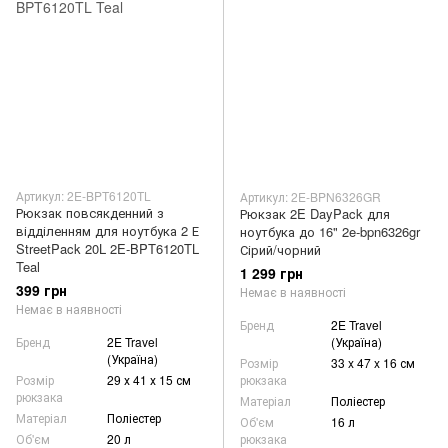
Артикул: 2E-BPT6120TL
Артикул: 2E-BPN6326GR
Рюкзак повсякденний з
Рюкзак 2E DayPack для
відділенням для ноутбука 2 Е
ноутбука до 16" 2e-bpn6326gr
StreetPack 20L 2E-BPT6120TL
Сірий/чорний
Teal
1 299 грн
399 грн
Немає в наявності
Немає в наявності
Бренд
2E Travel
Бренд
2E Travel
(Україна)
(Україна)
Розмір
33 x 47 x 16 см
Розмір
29 х 41 х 15 см
рюкзака
рюкзака
Матеріал
Поліестер
Матеріал
Поліестер
Об'єм
16 л
Об'єм
20 л
рюкзака