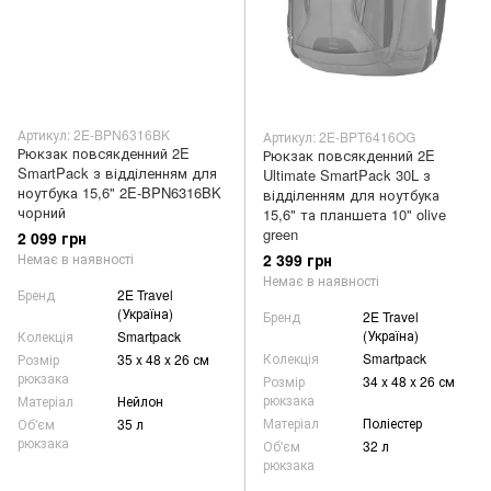
Артикул: 2E-BPN6316BK
Артикул: 2E-BPT6416OG
Рюкзак повсякденний 2E
Рюкзак повсякденний 2E
SmartPack з відділенням для
Ultimate SmartPack 30L з
ноутбука 15,6" 2E-BPN6316BK
відділенням для ноутбука
чорний
15,6" та планшета 10" olive
green
2 099 грн
2 399 грн
Немає в наявності
Немає в наявності
Бренд
2E Travel
(Україна)
Бренд
2E Travel
(Україна)
Колекція
Smartpack
Колекція
Smartpack
Розмір
35 x 48 x 26 см
рюкзака
Розмір
34 x 48 x 26 см
рюкзака
Матеріал
Нейлон
Матеріал
Поліестер
Об'єм
35 л
рюкзака
Об'єм
32 л
рюкзака