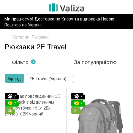
Ми працюємо! Доставка по Києву та відправка Новою
Поштою по Україні.
Каталог
Рюкзаки
Рюкзаки 2E Travel
Фільтр
За популярністю
1
Бренд
2E Travel (Україна)
7
7
7
7
Хіт
Хіт