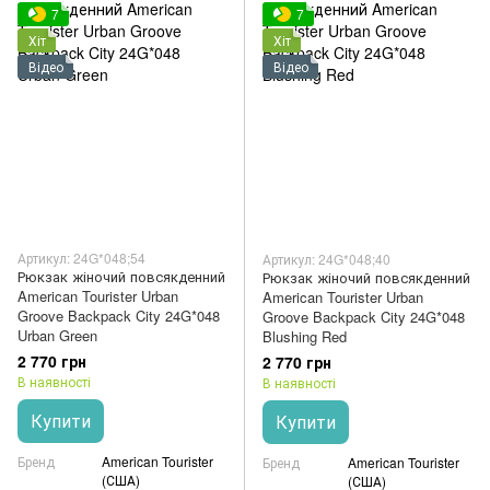
7
7
Хіт
Хіт
Відео
Відео
Артикул: 24G*048;54
Артикул: 24G*048;40
Рюкзак жіночий повсякденний
Рюкзак жіночий повсякденний
American Tourister Urban
American Tourister Urban
Groove Backpack City 24G*048
Groove Backpack City 24G*048
Urban Green
Blushing Red
2 770 грн
2 770 грн
В наявності
В наявності
Купити
Купити
Бренд
American Tourister
Бренд
American Tourister
(США)
(США)