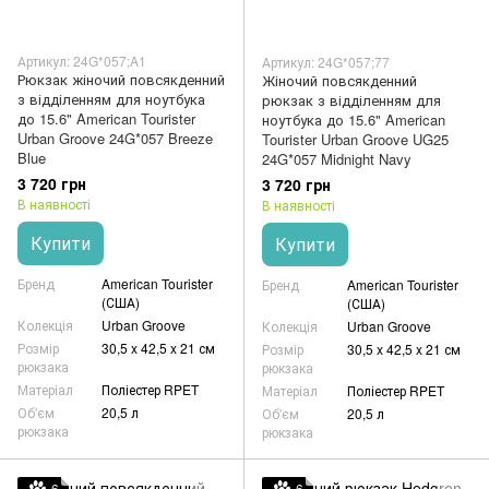
Артикул: 24G*057;A1
Артикул: 24G*057;77
Рюкзак жіночий повсякденний
Жіночий повсякденний
з відділенням для ноутбука
рюкзак з відділенням для
до 15.6" American Tourister
ноутбука до 15.6" American
Urban Groove 24G*057 Breeze
Tourister Urban Groove UG25
Blue
24G*057 Midnight Navy
3 720 грн
3 720 грн
В наявності
В наявності
Купити
Купити
Бренд
American Tourister
Бренд
American Tourister
(США)
(США)
Колекція
Urban Groove
Колекція
Urban Groove
Розмір
30,5 x 42,5 x 21 см
Розмір
30,5 x 42,5 x 21 см
рюкзака
рюкзака
Матеріал
Поліестер RPET
Матеріал
Поліестер RPET
Об'єм
20,5 л
Об'єм
20,5 л
рюкзака
рюкзака
6
6