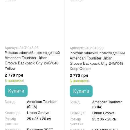
Артикул: 24G*048;26
Артикул: 24G*048;23
Рюкзак жіночий повсякденний
Рюкзак жіночий повсякденний
American Tourister Urban
American Tourister Urban
Groove Backpack City 24G*048
Groove Backpack City 24G*048
Yellow
Deep Ocean
2 770 грн
2 770 грн
В наявності
В наявності
Купити
Купити
Бренд
American Tourister
Бренд
American Tourister
(США)
(США)
Колекція
Urban Groove
Колекція
Urban Groove
Розмір
25 x 36 x 20 см
Розмір
25 x 36 x 20 см
рюкзака
рюкзака
Матеріал
Поліестер RPET
Матеріал
Поліестер RPET