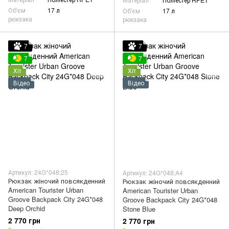
Об'єм
17 л
Об'єм
17 л
рюкзака
рюкзака
7
7
7
7
Хіт
Хіт
Відео
Відео
Артикул: 24G*048;25
Артикул: 24G*048;A4
Рюкзак жіночий повсякденний
Рюкзак жіночий повсякденний
American Tourister Urban
American Tourister Urban
Groove Backpack City 24G*048
Groove Backpack City 24G*048
Deep Orchid
Stone Blue
2 770 грн
2 770 грн