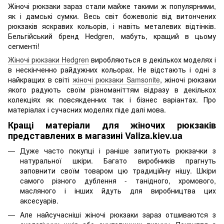
Жіночі рюкзаки зараз стали майже такими ж популярними,
як і дамські сумки. Весь світ божеволіє від витончених
рюкзаків яскравих кольорів, і навіть металевих відтінків.
Бельгійський бренд Hedgren, мабуть, кращий в цьому
сегменті!
Жіночі рюкзаки Hedgren
виробляються в декількох моделях і
в нескінченно райдужних кольорах. Не відстають і одні з
найкращих в світі
жіночі рюкзаки Samsonite
, жіночі рюкзаки
якого радують своїм різноманіттям відразу в декількох
колекціях як повсякденних так і бізнес варіантах. Про
матеріалах і сучасних моделях піде далі мова.
Кращі матеріали для жіночих рюкзаків
представлених в магазині Valiza.kiev.ua
Дуже часто покупці і раніше запитують рюкзачки з
натуральної шкіри. Багато виробників прагнуть
заповнити своїм товаром цю традиційну нішу. Шкіри
самого різного дублення - танідного, хромового,
масляного і інших йдуть для виробництва цих
аксесуарів.
Але найсучасніші жіночі рюкзаки зараз отшиваются з