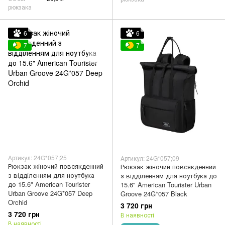
рюкзака
6
6
7
7
Артикул: 24G*057;25
Артикул: 24G*057;09
Рюкзак жіночий повсякденний
Рюкзак жіночий повсякденний
з відділенням для ноутбука
з відділенням для ноутбука до
до 15.6" American Tourister
15.6" American Tourister Urban
Urban Groove 24G*057 Deep
Groove 24G*057 Black
Orchid
3 720 грн
3 720 грн
В наявності
В наявності