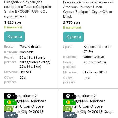
Складаний рюкзак для
Рюкзак жіночий повсякденний
подорожей Tucano Compatto
American Tourister Urban
Shake BPCOBK-TUSH-COL
Groove Backpack City 24G*048
мультиколор
Black
1 820 грн
2 770 грн
В наявності
В наявності
Купити
Купити
Бренд
Tucano (Італія)
Бренд
American Tourister
(США)
Колекція
Compatto
Колекція
Urban Groove
Розмір
30 x 44 x 18 см (в
рюкзака
складеному вигляді
Розмір
25 x 36 x 20 см
29 x 19 x 3 см)
рюкзака
Матеріал
Нейлон
Матеріал
Поліестер RPET
Об'єм
20 л
Об'єм
17 л
рюкзака
рюкзака
7
7
7
7
Хіт
Хіт
Відео
Відео