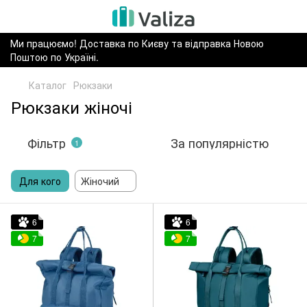
Ми працюємо! Доставка по Києву та відправка Новою
Поштою по Україні.
Каталог
Рюкзаки
Рюкзаки жіночі
Фільтр
За популярністю
1
Для кого
Жіночий
6
6
7
7