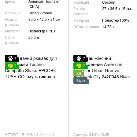
Бренд
American Tourister
Колекція
Cocoon
(США)
Розмір
27 х 36,5 х 15 см
Колекція
Urban Groove
рюкзака
Розмір
30,5 x 42,5 x 21 см
Матеріал
Поліестер 100%
рюкзака
Об'єм рюкзака
14,78 л
Матеріал
Поліестер RPET
Об'єм
20,5 л
рюкзака
7
7
7
7
Хіт
Відео
Артикул: BPCOBK-TUSH-COL
Артикул: 24G*048;09