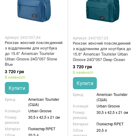
Артикул: 24G*057;A4
Артикул: 24G*057;23
Рюкзак жіночий повсякденний
Рюкзак жіночий повсякденний
з відділенням для ноутбука
з відділенням для ноутбука до
до 15.6" American Tourister
15.6" American Tourister Urban
Urban Groove 24G*057 Stone
Groove 24G*057 Deep Ocean
Blue
3 720 грн
3 720 грн
В наявності
В наявності
Купити
Купити
Бренд
American Tourister
Бренд
American Tourister
(США)
(США)
Колекція
Urban Groove
Колекція
Urban Groove
Розмір
30,5 x 42,5 x 21 см
Розмір
30,5 x 42,5 x 21 см
рюкзака
рюкзака
Матеріал
Поліестер RPET
Матеріал
Поліестер RPET
Об'єм
20,5 л
Об'єм
20,5 л
рюкзака