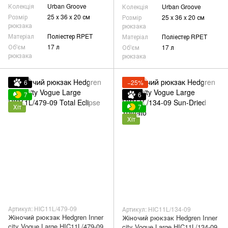
Колекція
Urban Groove
Колекція
Urban Groove
Розмір
25 x 36 x 20 см
Розмір
25 x 36 x 20 см
рюкзака
рюкзака
Матеріал
Поліестер RPET
Матеріал
Поліестер RPET
Об'єм
17 л
Об'єм
17 л
рюкзака
рюкзака
6
−25%
7
6
Хіт
7
Хіт
Артикул: HIC11L/479-09
Артикул: HIC11L/134-09
Жіночий рюкзак Hedgren Inner
Жіночий рюкзак Hedgren Inner
city Vogue Large HIC11L/479-09
city Vogue Large HIC11L/134-09