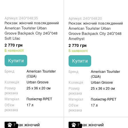
Артикул: 24G*048;35
Артикул: 24G*048;20
Рюкзак жіночий повсякденний
Рюкзак жіночий повсякденний
American Tourister Urban
American Tourister Urban
Groove Backpack City 24G*048
Groove Backpack City 24G*048
Soft Lilac
Amethyst
2 770 грн
2 770 грн
В наявності
В наявності
Купити
Купити
Бренд
American Tourister
Бренд
American Tourister
(США)
(США)
Колекція
Urban Groove
Колекція
Urban Groove
Розмір
25 x 36 x 20 см
Розмір
25 x 36 x 20 см
рюкзака
рюкзака
Матеріал
Поліестер RPET
Матеріал
Поліестер RPET
Об'єм
17 л
Об'єм
17 л
рюкзака
рюкзака
7
7