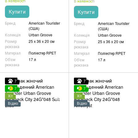
В наявності
В наявності
Купити
Купити
Бренд
American Tourister
Бренд
American Tourister
(США)
(США)
Колекція
Urban Groove
Колекція
Urban Groove
Розмір
25 x 36 x 20 см
Розмір
25 x 36 x 20 см
рюкзака
рюкзака
Матеріал
Поліестер RPET
Матеріал
Поліестер RPET
Об'єм
17 л
Об'єм
17 л
рюкзака
рюкзака
7
7
7
7
Хіт
Хіт
Відео
Відео