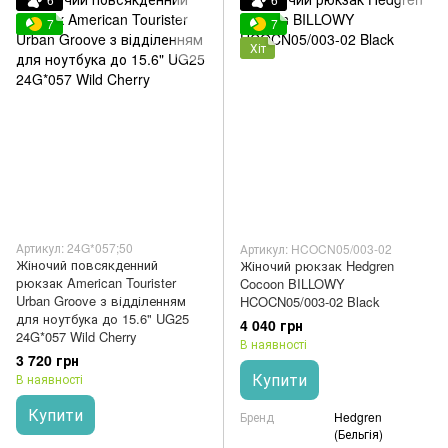
7
7
Хіт
Артикул: 24G*057;50
Артикул: HCOCN05/003-02
Жіночий повсякденний
Жіночий рюкзак Hedgren
рюкзак American Tourister
Cocoon BILLOWY
Urban Groove з відділенням
HCOCN05/003-02 Black
для ноутбука до 15.6" UG25
4 040 грн
24G*057 Wild Cherry
В наявності
3 720 грн
Купити
В наявності
Купити
Бренд
Hedgren
(Бельгія)