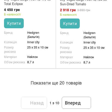
Total Eclipse
Sun-Dried Tomato
4 450 грн
2 918 грн
3 890 грн
В наявності
В наявності
Купити
Купити
Бренд
Hedgren
Бренд
Hedgren
(Бельгія)
(Бельгія)
Колекція
Inner city
Колекція
Inner city
Розмір
25 х 35 х 10 см
Розмір
25 х 35 х 10 см
рюкзака
рюкзака
Матеріал
Нейлон
Матеріал
Нейлон
Об'єм рюкзака
8,7 л
Об'єм рюкзака
8,7 л
Показати ще 20 товарів
Назад
Вперед
1
з 10