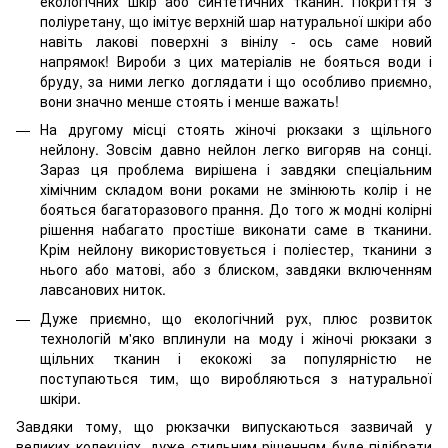
екологічних шкір або синтетичних тканин. Покриття з
поліуретану, що імітує верхній шар натуральної шкіри або
навіть лакові поверхні з вінілу - ось саме новий
напрямок! Вироби з цих матеріалів не бояться води і
бруду, за ними легко доглядати і що особливо приємно,
вони значно менше стоять і менше важать!
На другому місці стоять жіночі рюкзаки з щільного
нейлону. Зовсім давно нейлон легко вигоряв на сонці.
Зараз ця проблема вирішена і завдяки спеціальним
хімічним складом вони роками не змінюють колір і не
бояться багаторазового прання. До того ж модні колірні
рішення набагато простіше виконати саме в тканини.
Крім нейлону використовується і поліестер, тканини з
нього або матові, або з блиском, завдяки включенням
лавсанових ниток.
Дуже приємно, що екологічний рух, плюс розвиток
технологій м'яко вплинули на моду і жіночі рюкзаки з
щільних тканин і екокожі за популярністю не
поступаються тим, що виробляються з натуральної
шкіри.
Завдяки тому, що рюкзачки випускаються зазвичай у
великих колекціях, дуже стильним рішенням буде підібрати