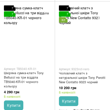
7
7
7
7
Хіт
Артикул: TB5040-KR-01
Артикул: 9323nct-nero
Шкіряна сумка-клатч Tony
Чоловічий клатч з
Bellucci на три відділа
натуральної шкіри Tony Perotti
TB5040-KR-01 чорного
New Contatto 9323 чорний
кольору
10 200 грн
4 290 грн
В наявності
В наявності
Купити
Купити