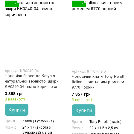
7
7
Артикул: KR0240-04
Артикул: 9770it-nero
Чоловіча барсетка Karya з
Чоловічий клатч Tony Perotti
натуральної зернистої шкіри
Italico з кистьовим ременем
KR0240-04 темно-коричнева
9770 чорний
3 868 грн
7 357 грн
В наявності
В наявності
Купити
Купити
Бренд
Karya (Туреччина)
Бренд
Tony Perotti (Італія)
Розмір
24 х 17 (висота з
Розмір
22 х 11,5 х 2,5 см
ручкою 22) х 8 см
Матеріал
Натуральна шкіра