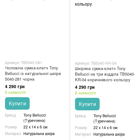
Артикул: TB5040-281
Артикул: TB5040-KR-04
Чоловіча сумка-клатч Tony
Шкіряна сумка-клатч Tony
Bellucci із натуральної шкіри
Bellucci на три відділа TB5040-
5040-281 чорна
KR-04 коричневого кольору
4 290 грн
4 290 грн
В наявності
В наявності
Купити
Купити
Бренд
Tony Bellucci
Бренд
Tony Bellucci
(Туреччина)
(Туреччина)
Розмір
22 х 14 х 6 см
Розмір
22 х 14 х 6 см
Матеріал
Натуральна шкіра
Матеріал
Натуральна шкіра