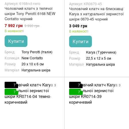
Артикул: 6168nct-nero
Артикул: KR0670-45
Чоловічий клатч з телячої
Чоловічий клатч на блискавці
шкіри Tony Perotti 6168 NEW
Karya з натуральної зернистої
Contatto чорний
шкіри 0670-45 чорний
7 992 грн
3 049 грн
9 990 грн
В наявності
В наявності
Купити
Купити
Бренд
Tony Perotti (Італія)
Бренд
Karya (Туреччина)
Колекція
New Contatto
Розмір
22,5 х 12 х 5 см
Розмір
20 х 10 х 6 см
Матеріал
Натуральна шкіра
Матеріал
Натуральна шкіра
7
7
7
7