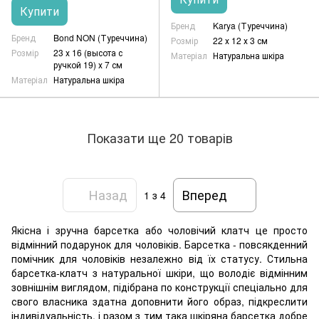
Купити
Бренд
Karya (Туреччина)
Бренд
Bond NON (Туреччина)
Розмір
22 х 12 х 3 см
Розмір
23 х 16 (высота с
Матеріал
Натуральна шкіра
ручкой 19) х 7 см
Матеріал
Натуральна шкіра
Показати ще 20 товарів
Назад
Вперед
1
з 4
Якісна і зручна барсетка або чоловічий клатч це просто
відмінний подарунок для чоловіків. Барсетка - повсякденний
помічник для чоловіків незалежно від їх статусу. Стильна
барсетка-клатч з натуральної шкіри, що володіє відмінним
зовнішнім виглядом, підібрана по конструкції спеціально для
свого власника здатна доповнити його образ, підкреслити
індивідуальність, і разом з тим така шкіряна барсетка добре