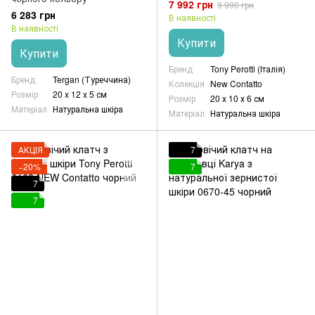
7 992 грн
9 990 грн
6 283 грн
В наявності
В наявності
Купити
Купити
Бренд
Tony Perotti (Італія)
Бренд
Tergan (Туреччина)
Колекція
New Contatto
Розмір
20 x 12 x 5 см
Розмір
20 х 10 х 6 см
Матеріал
Натуральна шкіра
Матеріал
Натуральна шкіра
АКЦІЯ
7
−20%
7
7
7