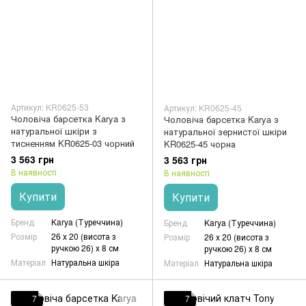
Артикул: KR0625-53
Артикул: KR0625-45
Чоловіча барсетка Karya з
Чоловіча барсетка Karya з
натуральної шкіри з
натуральної зернистої шкіри
тисненням KR0625-03 чорний
KR0625-45 чорна
3 563 грн
3 563 грн
В наявності
В наявності
Купити
Купити
Бренд
Karya (Туреччина)
Бренд
Karya (Туреччина)
Розмір
26 х 20 (висота з
Розмір
26 х 20 (висота з
ручкою 26) х 8 см
ручкою 26) х 8 см
Матеріал
Натуральна шкіра
Матеріал
Натуральна шкіра
7
7