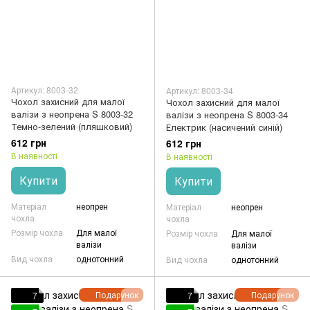
Артикул: 8003-32
Артикул: 8003-34
Чохол захисний для малої
Чохол захисний для малої
валізи з неопрена S 8003-32
валізи з неопрена S 8003-34
Темно-зелений (пляшковий)
Електрик (насичений синій)
612 грн
612 грн
В наявності
В наявності
Купити
Купити
Матеріал
неопрен
Матеріал
неопрен
чохла
чохла
Розмір чохла
Для малої
Розмір чохла
Для малої
валізи
валізи
Вид чохла
однотонний
Вид чохла
однотонний
Подарунок
Подарунок
7
7