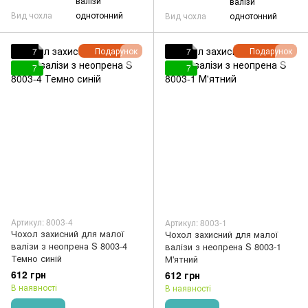
валізи
валізи
Вид чохла
однотонний
Вид чохла
однотонний
Подарунок
Подарунок
7
7
7
7
Артикул: 8003-4
Артикул: 8003-1
Чохол захисний для малої
Чохол захисний для малої
валізи з неопрена S 8003-4
валізи з неопрена S 8003-1
Темно синій
М'ятний
612 грн
612 грн
В наявності
В наявності