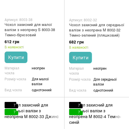
Артикул: 8003-38
Артикул: 8002-32
Чохол захисний для малої
Чохол захисний для середньої
валізи з неопрену S 8003-38
валізи з неопрена M 8002-32
Темно-бірюзовий
Темно-зелений (пляшковий)
612 грн
682 грн
В наявності
В наявності
Купити
Купити
Матеріал
неопрен
Матеріал
неопрен
чохла
чохла
Розмір чохла
Для малої
Розмір чохла
Для середньої
валізи
валізи
Вид чохла
однотонний
Вид чохла
однотонний
7
7
7
7