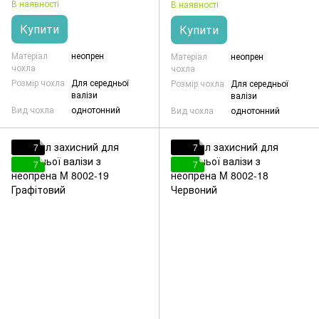
В наявності
В наявності
Купити
Купити
Матеріал
неопрен
Матеріал
неопрен
чохла
чохла
Розмір чохла
Для середньої
Розмір чохла
Для середньої
валізи
валізи
Вид чохла
однотонний
Вид чохла
однотонний
7
7
7
7