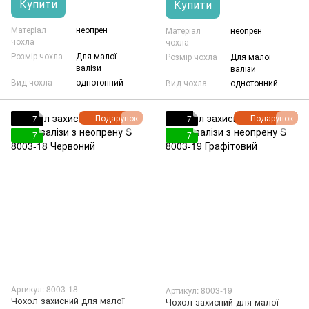
Купити
Купити
Матеріал
неопрен
Матеріал
неопрен
чохла
чохла
Розмір чохла
Для малої
Розмір чохла
Для малої
валізи
валізи
Вид чохла
однотонний
Вид чохла
однотонний
Подарунок
Подарунок
7
7
7
7
Артикул: 8003-18
Артикул: 8003-19
Чохол захисний для малої
Чохол захисний для малої