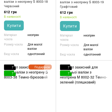
валізи з неопрену S 8003-18
валізи з неопрену S 8003-19
Червоний
Графітовий
612 грн
612 грн
В наявності
В наявності
Купити
Купити
Матеріал
неопрен
Матеріал
неопрен
чохла
чохла
Розмір чохла
Для малої
Розмір чохла
Для малої
валізи
валізи
Вид чохла
однотонний
Вид чохла
однотонний
Подарунок
7
7
7
7