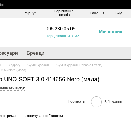
ні.
Порівняння
Укр
Рус
Бажання
Вхід
товарів
096 230 05 05
Мій кошик
Передзвонити вам?
сесуари
Бренди
и
В дорогу
Сумки дорожні
Сумки дорожні Roncato (Італія)
4656 Nero (мала)
o UNO SOFT 3.0 414656 Nero (мала)
аписати відгук
Порівняти
В бажання
я отримання накопичувальної знижки