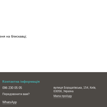
еня на блискавці;
Контактна інформація
096 230 05 05
вулиця Борщагівська, 154, Київ,
03056, Україна
Передзвонити вам?
Мапа проїзду
WhatsApp