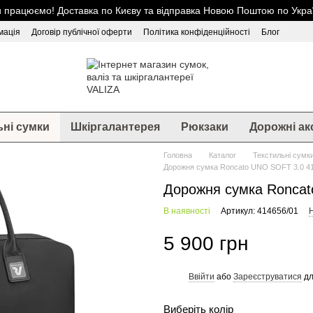
 працюємо! Доставка по Києву та відправка Новою Поштою по Украї
мація
Договір публічної оферти
Політика конфіденційності
Блог
ьні сумки
Шкіргалантерея
Рюкзаки
Дорожні ак
Головна
Каталог
Текстильні сумк
Дорожня сумка Roncato UNO SOFT 3.0 41
Дорожня сумка Roncat
В наявності
Артикул: 414656/01
Н
5 900 грн
Ввійти
або
Зареєструватися
дл
%
Виберіть колір