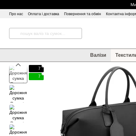
Перейти до основного контенту
Ми
Про нас
Оплата і доставка
Повернення та обмін
Контактна інфор
Відгуки про магазин
Валізи
Текстил
7
7