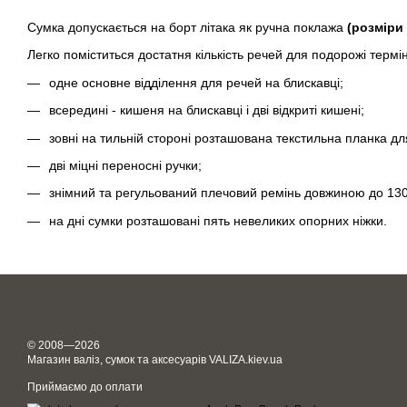
Сумка допускається на борт літака як ручна поклажа
(розміри
Легко поміститься достатня кількість речей для подорожі термін
одне основне відділення для речей на блискавці;
всередині - кишеня на блискавці і дві відкриті кишені;
зовні на тильній стороні розташована текстильна планка для
дві міцні переносні ручки;
знімний та регульований плечовий ремінь довжиною до 130
на дні сумки розташовані пять невеликих опорних ніжки.
© 2008—2026
Магазин валіз, сумок та аксесуарів VALIZA.kiev.ua
Приймаємо до оплати