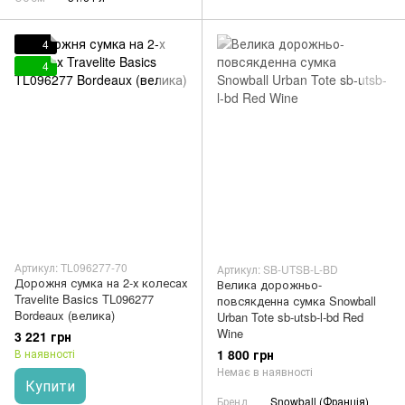
4
4
Артикул: TL096277-70
Артикул: SB-UTSB-L-BD
Дорожня сумка на 2-х колесах
Велика дорожньо-
Travelite Basics TL096277
повсякденна сумка Snowball
Bordeaux (велика)
Urban Tote sb-utsb-l-bd Red
Wine
3 221 грн
1 800 грн
В наявності
Немає в наявності
Купити
Бренд
Snowball (Франція)