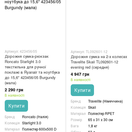
Артикул: 423456/05
Артикул: TL092601-12
Дорожня сумка-рюкзак
Дорожня сумка на 2-х колесах
Roncato Starlight 3.0
Travelite Skaii TL092601-12
текстильна для ручної
evening red (середня)
поклажі в Ryanair та ноутбука
4 947 грн
до 15,6" 423456/05 Burgundy
В наявності
(мала)
2 290 грн
Купити
В наявності
Бренд
Travelite (Німеччина)
Купити
Колекція
Skaii
Матеріал
Поліестер RPET
Бренд
Roncato (Італія)
Розмір
65 x 31 x 30 см
Колекція
Starlight 3.0
Вага
1,8 кг
Матеріал
Поліестер 600x500 D
Об'єм
63 л