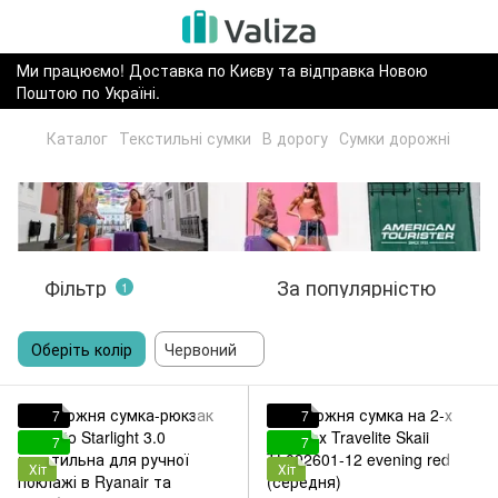
Ми працюємо! Доставка по Києву та відправка Новою
Поштою по Україні.
Каталог
Текстильні сумки
В дорогу
Сумки дорожні
Фільтр
За популярністю
1
Оберіть колір
Червоний
7
7
7
7
Хіт
Хіт