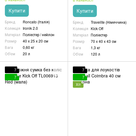
Купити
Купити
Бренд
Roncato (Італія)
Бренд
Travelite (Німеччина)
Колекція
Ironik 2.0
Колекція
Kick Off
Матеріал
Поліестер / нейлон
Матеріал
Поліестер
Розмір
40 х 25 х 20 см
Розмір
70 x 40 x 43 см
Вага
0,60 кг
Вага
1,3 кг
Об'єм
20 л
Об'єм
120 л
7
7
7
7
Хіт