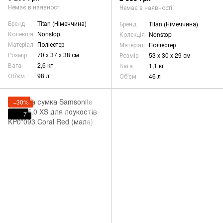
Немає в наявності
Немає в наявності
Бренд
Titan (Німеччина)
Бренд
Titan (Німеччина)
Колекція
Nonstop
Колекція
Nonstop
Матеріал
Поліестер
Матеріал
Поліестер
Розмір
70 x 37 x 38 см
Розмір
53 x 30 x 29 см
Вага
2,6 кг
Вага
1,1 кг
Об'єм
98 л
Об'єм
46 л
−30%
7