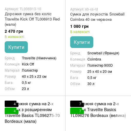
Артикул: TL006913-10
Артикул: sb-xs-rd
Дорожня сумка без коліс
Сумка для лоукостів Snowball
Travelite Kick Off TL006913 Red
Coimbra 40 см червона
(мала)
1 080 грн
2 470 грн
В наявності
В наявності
Купити
Купити
Бренд
Snowball (Франція)
Бренд
Travelite (Німеччина)
Колекція
Coimbra
Колекція
Kick Off
Матеріал
Поліестер 900D
Матеріал
Поліестер
Розмір
25 x 40 x 20 см
Розмір
40 x 25 x 23 см
Вага
0,5 кг
Вага
0,5 кг
Об'єм
30 л
Об'єм
23 л
4
7
4
7