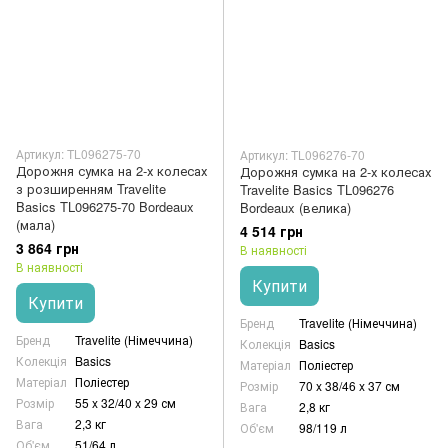
Артикул: TL096275-70
Артикул: TL096276-70
Дорожня сумка на 2-х колесах
Дорожня сумка на 2-х колесах
з розширенням Travelite
Travelite Basics TL096276
Basics TL096275-70 Bordeaux
Bordeaux (велика)
(мала)
4 514 грн
3 864 грн
В наявності
В наявності
Купити
Купити
Бренд
Travelite (Німеччина)
Бренд
Travelite (Німеччина)
Колекція
Basics
Колекція
Basics
Матеріал
Поліестер
Матеріал
Поліестер
Розмір
70 x 38/46 x 37 см
Розмір
55 x 32/40 x 29 см
Вага
2,8 кг
Вага
2,3 кг
Об'єм
98/119 л
Об'єм
51/64 л