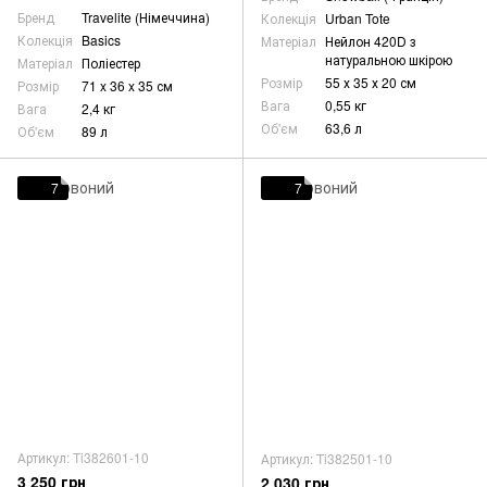
Бренд
Travelite (Німеччина)
Колекція
Urban Tote
Колекція
Basics
Матеріал
Нейлон 420D з
натуральною шкірою
Матеріал
Поліестер
Розмір
55 х 35 х 20 см
Розмір
71 x 36 x 35 см
Вага
0,55 кг
Вага
2,4 кг
Об'єм
63,6 л
Об'єм
89 л
7
7
Артикул: Ti382601-10
Артикул: Ti382501-10
3 250 грн
2 030 грн