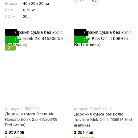
Розмір
40 х 25 х 20 см
Вага
0,73 кг
Об'єм
20 л
7
7
7
7
Хіт
Артикул: 415306/09
Артикул: TL006916-10
Дорожня сумка без коліс
Дорожня сумка без коліс
Roncato Ironik 2.0 415306/09
Travelite Kick Off TL006916 Red
Red (мала)
(велика)
2 850 грн
3 251 грн
В наявності
В наявності