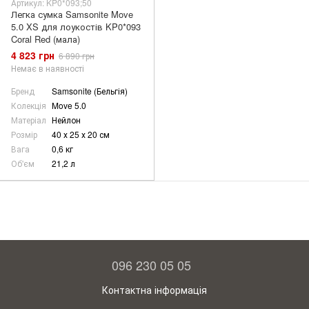
Артикул: KP0*093;50
Легка сумка Samsonite Move
5.0 XS для лоукостів KP0*093
Coral Red (мала)
4 823 грн
6 890 грн
Немає в наявності
Бренд
Samsonite (Бельгія)
Колекція
Move 5.0
Матеріал
Нейлон
Розмір
40 х 25 х 20 см
Вага
0,6 кг
Об'єм
21,2 л
096 230 05 05
Контактна інформація