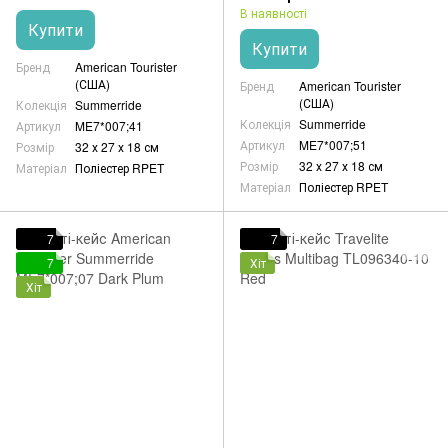
В наявності
Купити
Купити
Бренд
American Tourister
(США)
Бренд
American Tourister
(США)
Колекція
Summerride
Колекція
Summerride
Артикул
ME7*007;41
Артикул
ME7*007;51
Розмір
32 х 27 х 18 см
Розмір
32 х 27 х 18 см
Матеріал
Поліестер RPET
Матеріал
Поліестер RPET
7
7
7
Хіт
Хіт