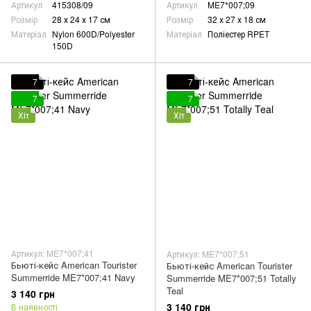
Артикул
415308/09
Артикул
ME7*007;09
Розмір
28 х 24 х 17 см
Розмір
32 х 27 х 18 см
Матеріал
Nylon 600D/Polyester
Матеріал
Поліестер RPET
150D
7
7
7
7
Хіт
Хіт
Артикул: ME7*007;41
Артикул: ME7*007;51
Бьюті-кейс American Tourister
Бьюті-кейс American Tourister
Summerride ME7*007;41 Navy
Summerride ME7*007;51 Totally
Teal
3 140 грн
3 140 грн
В наявності