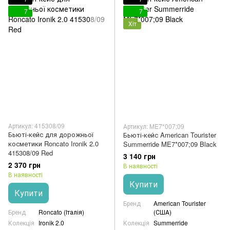
7
7
Хіт
Артикул: 415308/09
Артикул: ME7*007;09
Бьюті-кейс для дорожньої
Бьюті-кейс American Tourister
косметики Roncato Ironik 2.0
Summerride ME7*007;09 Black
415308/09 Red
3 140 грн
2 370 грн
В наявності
В наявності
Купити
Купити
Бренд
American Tourister
Бренд
Roncato (Італія)
(США)
Колекція
Ironik 2.0
Колекція
Summerride