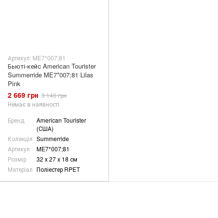
Артикул: ME7*007;81
Бьюті-кейс American Tourister
Summerride ME7*007;81 Lilas
Pink
2 669 грн
3 140 грн
Немає в наявності
Бренд
American Tourister
(США)
Колекція
Summerride
Артикул
ME7*007;81
Розмір
32 х 27 х 18 см
Матеріал
Поліестер RPET