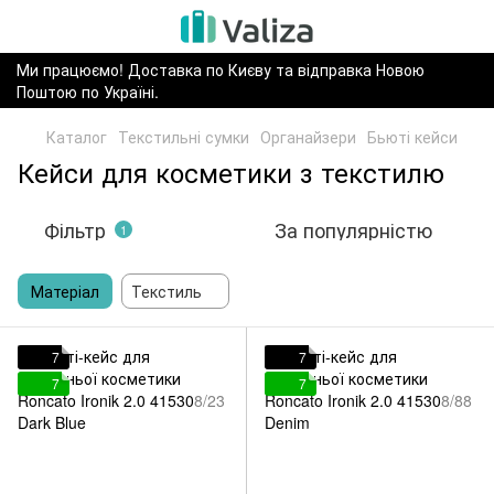
Ми працюємо! Доставка по Києву та відправка Новою
Поштою по Україні.
Каталог
Текстильні сумки
Органайзери
Бьюті кейси
Кейси для косметики з текстилю
Фільтр
За популярністю
1
Матеріал
Текстиль
7
7
7
7