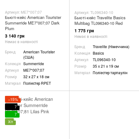
Артикул: ME7*007;07
Артикул: TL096340-10
Бьюті-кейс American Tourister
Бьюті-кейс Travelite Basics
Summerride ME7*007;07 Dark
Multibag TL096340-10 Red
Plum
1 775 грн
3 140 грн
Немає в наявності
Немає в наявності
Бренд
Travelite (Німеччина)
Бренд
American Tourister
Колекція
Basics
(США)
Артикул
TL096340-10
Колекція
Summerride
Розмір
35 x 21 x 19 см
Артикул
ME7*007;07
Матеріал
Поліестер тарпаулін
Розмір
32 х 27 х 18 см
Матеріал
Поліестер RPET
−15%
7
7
Хіт