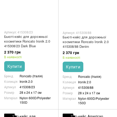
Артикул: 415308/23
Артикул: 415308/88
Бьюті-кейс для дорожньої
Бьюті-кейс для дорожньої
косметики Roncato Ironik 2.0
косметики Roncato Ironik 2.0
415308/23 Dark Blue
415308/88 Denim
2 370 грн
2 370 грн
В наявності
В наявності
Купити
Купити
Бренд
Roncato (Італія)
Бренд
Roncato (Італія)
Колекція
Ironik 2.0
Колекція
Ironik 2.0
Артикул
415308/23
Артикул
415308/88
Розмір
28 х 24 х 17 см
Розмір
28 х 24 х 17 см
Матеріал
Nylon 600D/Polyester
Матеріал
Nylon 600D/Polyester
150D
150D
7
7