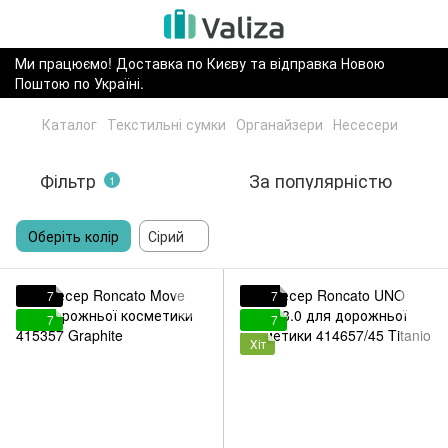
Ми працюємо! Доставка по Києву та відправка Новою
Поштою по Україні.
Каталог
Текстильні сумки
Органайзери
Несесери
Фільтр
За популярністю
1
Оберіть колір
Сірий
7
7
7
7
Хіт