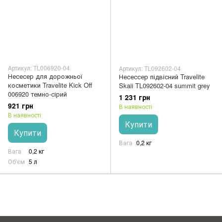
Артикул: TL006920-04
Артикул: TL092602-04
Несесер для дорожньої
Несессер підвісний Travelite
косметики Travelite Kick Off
Skaii TL092602-04 summit grey
006920 темно-сірий
1 231 грн
921 грн
В наявності
В наявності
Купити
Купити
Вага
0,2 кг
Вага
0,2 кг
Об'єм
5 л