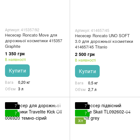
Артикул: 415357/92
Артикул: 414657/45
Несесер Roncato Move для
Несесер Roncato UNO SOFT
дорожньої косметики 415357
3.0 для дорожньої косметики
Graphite
414657/45 Titanio
1 350 грн
2 500 грн
В наявності
В наявності
Купити
Купити
Вага
0,20 кг
Вага
0,5 кг
Об'єм
3 л
Об'єм
2,7 л
7
7
7
7
Хіт