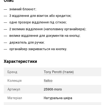
Опис
знімний блокнот
;
3 відділення для візиток або кредиток
;
одне прозоре відділення під сіткою
;
2 великих відділення (наполовину органайзера)
;
велике відділення для документів на кнопці
;
держатель для ручки
;
органайзер закривається на кнопку
.
Характеристики
Бренд
Tony Perotti (Італія)
Колекція
Italico
Артикул
2590it-moro
Матеріал
Натуральна шкіра