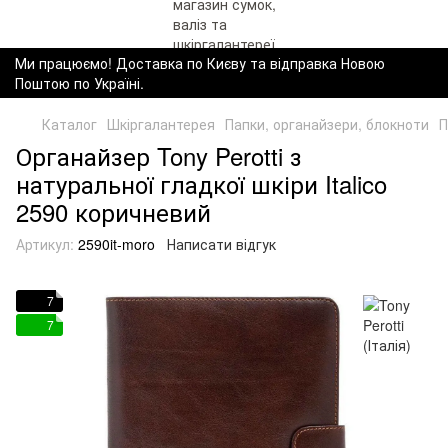
Ми працюємо! Доставка по Києву та відправка Новою
Поштою по Україні.
Каталог
Шкіргалантерея
Папки, органайзери, блокноти
П
Органайзер Tony Perotti з
натуральної гладкої шкіри Italico
2590 коричневий
Артикул:
2590it-moro
Написати відгук
7
7