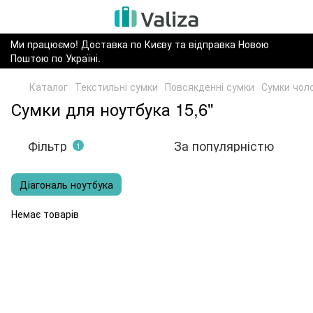
Ми працюємо! Доставка по Києву та відправка Новою
Поштою по Україні.
Каталог
Текстильні сумки
Повсякденні сумки
Сумки чоло
Сумки для ноутбука 15,6"
Фільтр
За популярністю
1
Діагональ ноутбука
Немає товарів