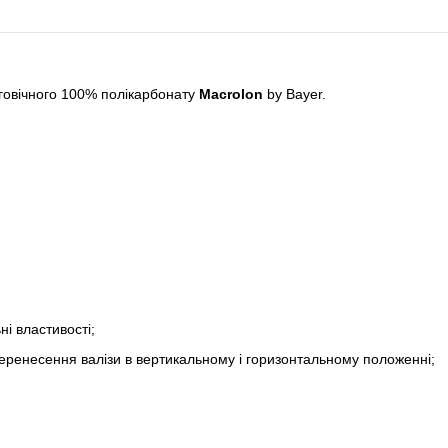
вговічного 100% полікарбонату
Macrolon
by Bayer.
і властивості;
 перенесення валізи в вертикальному і горизонтальному положенні;