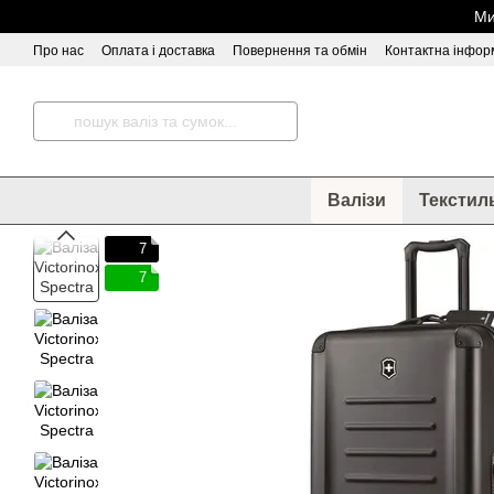
Перейти до основного контенту
Ми
Про нас
Оплата і доставка
Повернення та обмін
Контактна інфор
Відгуки про магазин
Валізи
Текстил
7
7