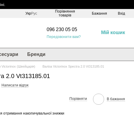
ні.
Порівняння
Укр
Рус
Бажання
Вхід
товарів
096 230 05 05
Мій кошик
Передзвонити вам?
сесуари
Бренди
и Victorinox (Швейцарія)
Валіза Victorinox Spectra 2.0 Vt313185.01
ra 2.0 Vt313185.01
Написати відгук
Порівняти
В бажання
я отримання накопичувальної знижки