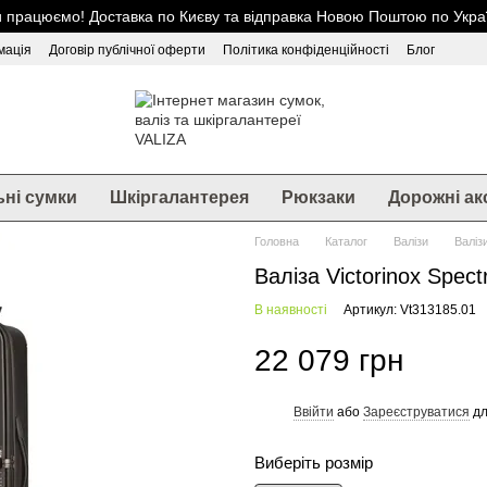
 працюємо! Доставка по Києву та відправка Новою Поштою по Украї
мація
Договір публічної оферти
Політика конфіденційності
Блог
ьні сумки
Шкіргалантерея
Рюкзаки
Дорожні ак
Головна
Каталог
Валізи
Валіз
Валіза Victorinox Spect
В наявності
Артикул: Vt313185.01
22 079 грн
Ввійти
або
Зареєструватися
дл
%
Виберіть розмір