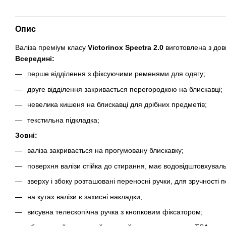
Опис
Валіза преміум класу
Victorinox Spectra 2.0
виготовлена з до
Всередині:
перше відділення з фіксуючими ременями для одягу;
друге відділення закривається перегородкою на блискавці;
невелика кишеня на блискавці для дрібних предметів;
текстильна підкладка;
Зовні:
валіза закривається на прогумовану блискавку;
поверхня валізи стійка до стирання, має водовідштовхувальн
зверху і збоку розташовані переносні ручки, для зручності
на кутах валізи є захисні накладки;
висувна телескопічна ручка з кнопковим фіксатором;