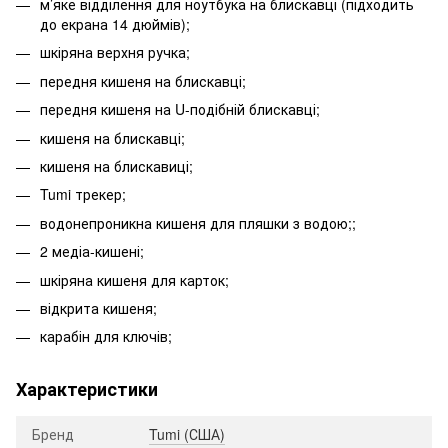
м’яке відділення для ноутбука на блискавці (підходить
до екрана 14 дюймів);
шкіряна верхня ручка;
передня кишеня на блискавці;
передня кишеня на U-подібній блискавці;
кишеня на блискавці;
кишеня на блискавиці;
Tumi трекер;
водонепроникна кишеня для пляшки з водою;;
2 медіа-кишені;
шкіряна кишеня для карток;
відкрита кишеня;
карабін для ключів;
Характеристики
Бренд
Tumi (США)