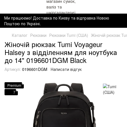
Ми працюємо! Доставка по Києву та відправка Новою
Поштою по Україні.
Каталог
Рюкзаки
Рюкзаки Tumi (США)
Жіночій рюкзак Tu
Жіночій рюкзак Tumi Voyageur
Halsey з відділенням для ноутбука
до 14" 0196601DGM Black
Артикул:
0196601DGM
Написати відгук
Premium
7