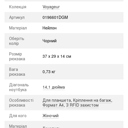
Колекція
Voyageur
Артикул
0196601DGM
Матеріал
Нейлон
Оберіть
Чорний
колір
Розмір
37 х 29 х 14 см
рюкзака
Вага
0,73 кг
рюкзака
Діагональ
14,1 дюйма
ноутбука
Особливості
Для планшета
,
Кріплення на багаж
,
рюкзака
Формат A4
,
З RFID захистом
Для кого
Жіночий
Матеріал