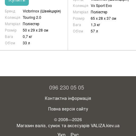
Колекція
Vx Sport Evo
Бренд
Victorinox (Швейцарія)
Матеріал
Поліестер
Колекція
Touring 2.0
Розмір
65 x 28 x 37 см
Матеріал
Поліестер
Вага
1,3 кг
Розмір
50 х 29 х 28 см
Об'єм
57 л
Вага
0,7 кг
Об'єм
33 л
096 230 05 05
Контактна інформація
Повна версія сайту
© 2008—2026
Магазин валіз, сумок та аксесуарів VALIZA.kiev.ua
Укр
Рус