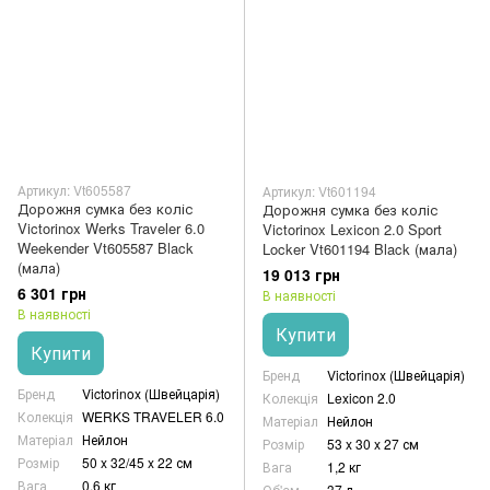
Артикул: Vt605587
Артикул: Vt601194
Дорожня сумка без коліс
Дорожня сумка без коліс
Victorinox Werks Traveler 6.0
Victorinox Lexicon 2.0 Sport
Weekender Vt605587 Black
Locker Vt601194 Black (мала)
(мала)
19 013 грн
6 301 грн
В наявності
В наявності
Купити
Купити
Бренд
Victorinox (Швейцарія)
Бренд
Victorinox (Швейцарія)
Колекція
Lexicon 2.0
Колекція
WERKS TRAVELER 6.0
Матеріал
Нейлон
Матеріал
Нейлон
Розмір
53 x 30 x 27 см
Розмір
50 x 32/45 x 22 см
Вага
1,2 кг
Вага
0,6 кг
Об'єм
37 л