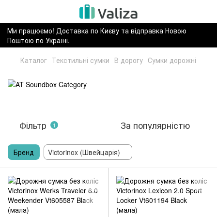
Ми працюємо! Доставка по Києву та відправка Новою
Поштою по Україні.
Каталог
Текстильні сумки
В дорогу
Сумки дорожні
Фільтр
За популярністю
1
Бренд
Victorinox (Швейцарія)