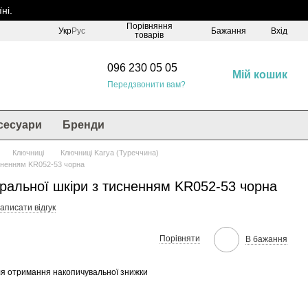
ні.
Порівняння
Укр
Рус
Бажання
Вхід
товарів
096 230 05 05
Мій кошик
Передзвонити вам?
сесуари
Бренди
Ключниці
Ключниці Karya (Туреччина)
исненням KR052-53 чорна
ральної шкіри з тисненням KR052-53 чорна
аписати відгук
Порівняти
В бажання
я отримання накопичувальної знижки