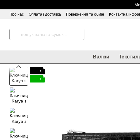
Перейти до основного контенту
Ми
Про нас
Оплата і доставка
Повернення та обмін
Контактна інфор
Відгуки про магазин
Валізи
Текстил
7
7