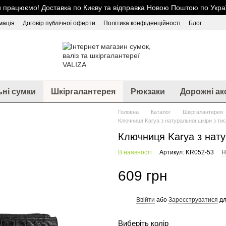
 працюємо! Доставка по Києву та відправка Новою Поштою по Украї
мація
Договір публічної оферти
Політика конфіденційності
Блог
ьні сумки
Шкіргалантерея
Рюкзаки
Дорожні ак
Головна
Каталог
Шкіргалантерея
Ключниця Karya з натуральної шкіри з т
Ключниця Karya з нату
В наявності
Артикул: KR052-53
Н
609 грн
Ввійти
або
Зареєструватися
дл
%
Виберіть колір