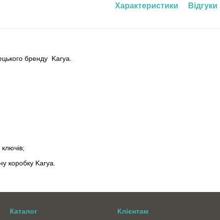
Характеристики
Відгуки
ецького бренду Karya.
 ключів;
ну коробку Karya.
Каталог
Клієнтам