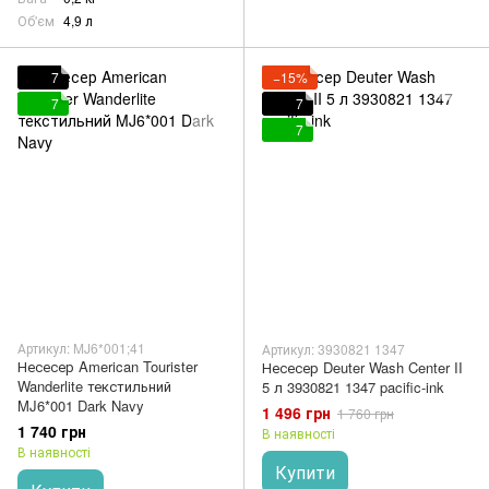
Об'єм
4,9 л
7
−15%
7
7
7
Артикул: MJ6*001;41
Артикул: 3930821 1347
Несесер American Tourister
Несесер Deuter Wash Center II
Wanderlite текстильний
5 л 3930821 1347 pacific-ink
MJ6*001 Dark Navy
1 496 грн
1 760 грн
1 740 грн
В наявності
В наявності
Купити