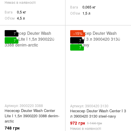
Немає в наявності
Вага
0,065 кг
Вага
0,5 кг
Об'єм
1,5 л
Об'єм
4,5 л
7
−15%
7
7
7
Артикул: 3900220 3388
Артикул: 3900420 3130
Несесер Deuter Wash Center
Несесер Deuter Wash Center I 3
Lite I 1,5л 3900220 3388 denim-
л 3900420 3130 steel-navy
arctic
972 грн
1 144 грн
748 грн
Немає в наявності