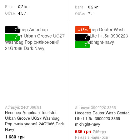
Вага
0,2 кг
Вага
0,2 кг
Об'єм
4,5 л
Об'єм
7 л
7
−15%
7
7
7
Артикул: 24G*066;91
Артикул: 3900220 3365
Несесер American Tourister
Несесер Deuter Wash Center
Urban Groove UG27 Washbag
Lite I 1,5л 3900220 3365
Pop силіконовий 24G*066 Dark
midnight-navy
Navy
636 грн
748 грн
1 680 грн
Немає в наявності