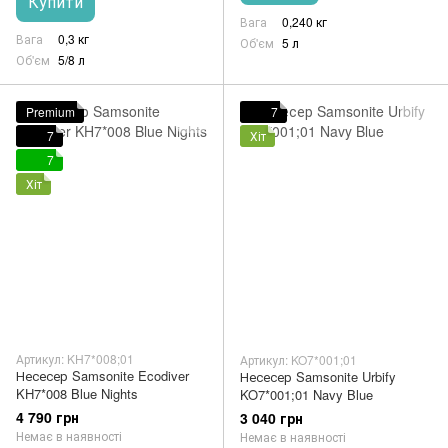
Купити
Вага
0,240 кг
Вага
0,3 кг
Об'єм
5 л
Об'єм
5/8 л
Premium
7
7
Хіт
7
Хіт
Артикул: KH7*008;01
Артикул: KO7*001;01
Несесер Samsonite Ecodiver
Несесер Samsonite Urbify
KH7*008 Blue Nights
KO7*001;01 Navy Blue
4 790 грн
3 040 грн
Немає в наявності
Немає в наявності