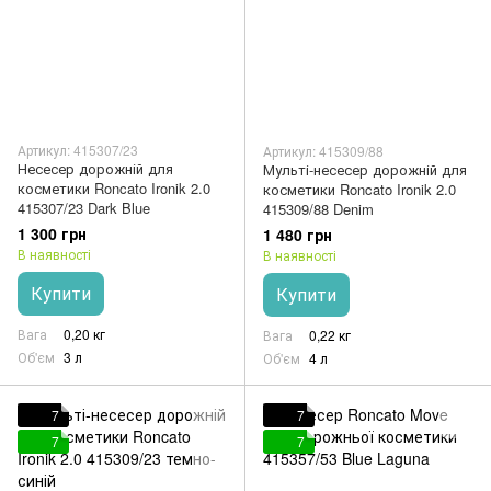
Артикул: 415307/23
Артикул: 415309/88
Несесер дорожній для
Мульті-несесер дорожній для
косметики Roncato Ironik 2.0
косметики Roncato Ironik 2.0
415307/23 Dark Blue
415309/88 Denim
1 300 грн
1 480 грн
В наявності
В наявності
Купити
Купити
Вага
0,20 кг
Вага
0,22 кг
Об'єм
3 л
Об'єм
4 л
7
7
7
7