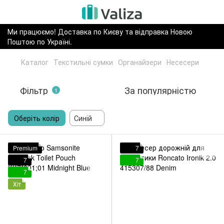
Ми працюємо! Доставка по Києву та відправка Новою
Поштою по Україні.
Каталог
Текстильні сумки
Органайзери
Несесери
Фільтр
За популярністю
1
Оберіть колір
Синій
Premium
7
7
7
7
Хіт