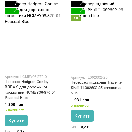
6
7
7
7
Хіт
Артикул: HCMBY06/870-01
Артикул: TL092602-25
Несесер Hedgren Comby
Несессер підвісний Travelite
BREAK для дорожньої
Skaii TL092602-25 panorama
косметики HCMBY06/870-01
blue
Peacoat Blue
1 231 грн
1 890 грн
В наявності
В наявності
Купити
Купити
Вага
0,2 кг
Вага
0,2 кг