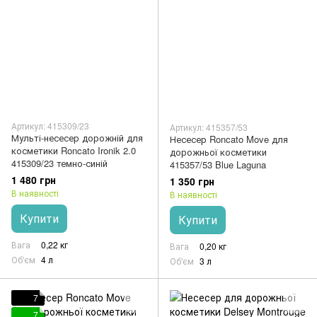
Артикул: 415309/23
Артикул: 415357/53
Мульті-несесер дорожній для
Несесер Roncato Move для
косметики Roncato Ironik 2.0
дорожньої косметики
415309/23 темно-синій
415357/53 Blue Laguna
1 480 грн
1 350 грн
В наявності
В наявності
Купити
Купити
Вага
0,22 кг
Вага
0,20 кг
Об'єм
4 л
Об'єм
3 л
7
7