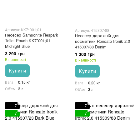
Артикул: KK7*001;01
Артикул: 415307/88
Несесер Samsonite Respark
Несесер дорожній для
Toilet Pouch KK7*001;01
косметики Roncato Ironik 2.0
Midnight Blue
415307/88 Denim
3 290 грн
1 300 грн
В наявності
В наявності
Купити
Купити
Вага
0,15 кг
Вага
0,20 кг
Об'єм
3 л
Об'єм
3 л
7
7
7
7